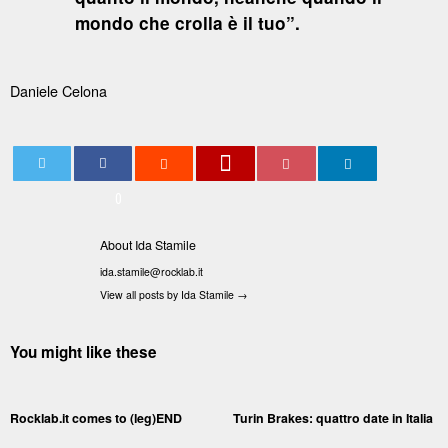
mondo che crolla è il tuo”.
Daniele Celona
0
About Ida Stamile
ida.stamile@rocklab.it
View all posts by Ida Stamile
→
You might like these
Rocklab.it comes to (leg)END
Turin Brakes: quattro date in Italia