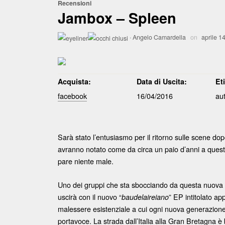
Recensioni
Jambox – Spleen
·
Angelo Camardella
on
aprile 1
Acquista:
Data di Uscita:
Et
facebook
16/04/2016
au
Sarà stato l’entusiasmo per il ritorno sulle scene do
avranno notato come da circa un paio d’anni a questa
pare niente male.
Uno dei gruppi che sta sbocciando da questa nuova f
uscirà con il nuovo “
” EP intitolato ap
baudelaireiano
malessere esistenziale a cui ogni nuova generazione
portavoce. La strada dall’Italia alla Gran Bretagna è b