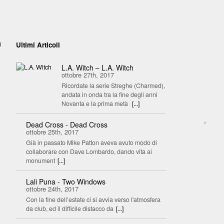
ù
Ultimi Articoli
L.A. Witch – L.A. Witch
ottobre 27th, 2017
Ricordate la serie Streghe (Charmed),
andata in onda tra la fine degli anni
Novanta e la prima metà
[...]
>
Dead Cross - Dead Cross
ottobre 25th, 2017
Già in passato Mike Patton aveva avuto modo di
collaborare con Dave Lombardo, dando vita ai
monument
[...]
Lali Puna - Two Windows
ottobre 24th, 2017
Con la fine dell’estate ci si avvia verso l'atmosfera
da club, ed il difficile distacco da
[...]