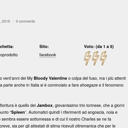
4, 2016
/
0 comments
ichetta:
Sito:
Voto: (da 1 a 5)
toprodotto
facebook
po vent’anni dei My
o colpa del fuso, ma i più attenti
Bloody Valentine
 parte anche in Italia si è cominciato a fare
e il fenomeno
shoegaze
ioritura è quello dei
, giovanissimo trio torinese, che a giorni
Jambox
punto “
”. Automatici quindi i riferimenti ad angoscia, noia e
Spleen
 sembra essere sottomessa e di cui il nostro Charles se ne fa
reve, sia per gli attestati di stima ricevuti oltremanica che per le