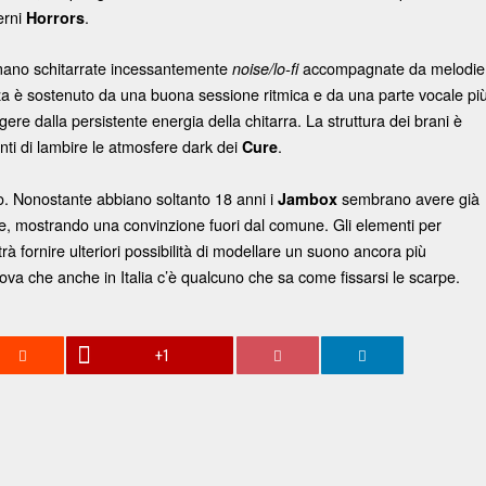
erni
.
Horrors
gamano schitarrate incessantemente
accompagnate da melodie
noise/lo-fi
alza è sostenuto da una buona sessione ritmica e da una parte vocale pi
ere dalla persistente energia della chitarra. La struttura dei brani è
nti di lambire le atmosfere dark dei
.
Cure
o. Nonostante abbiano soltanto 18 anni i
sembrano avere già
Jambox
ire, mostrando una convinzione fuori dal comune. Gli elementi per
otrà fornire ulteriori possibilità di modellare un suono ancora più
ova che anche in Italia c’è qualcuno che sa come fissarsi le scarpe.
+1