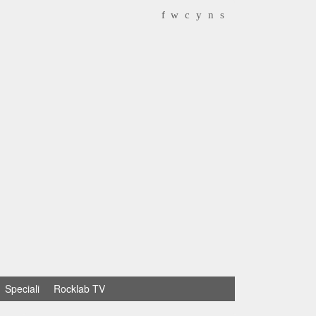
f
w
c
y
n
s
Speciali
Rocklab TV