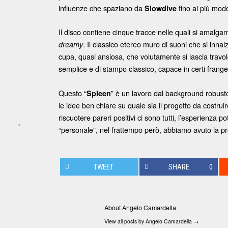
influenze che spaziano da
fino ai più mod
Slowdive
Il disco contiene cinque tracce nelle quali si amal
. Il classico etereo muro di suoni che si inn
dreamy
cupa, quasi ansiosa, che volutamente si lascia travolg
semplice e di stampo classico, capace in certi frange
Questo “
” è un lavoro dal background robust
Spleen
le idee ben chiare su quale sia il progetto da costru
riscuotere pareri positivi ci sono tutti, l’esperienza p
<
“personale”, nel frattempo però, abbiamo avuto la pr
Post navigation
TWEET
SHARE
0
About Angelo Camardella
View all posts by Angelo Camardella
→