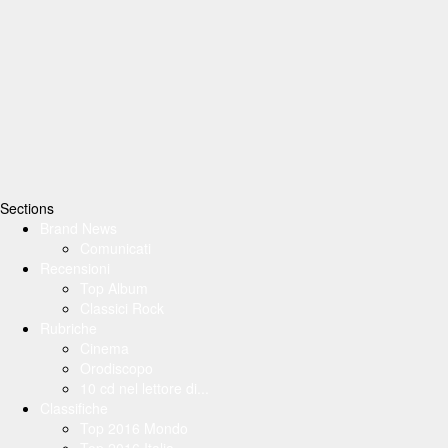
Sections
Brand News
Comunicati
Recensioni
Top Album
Classici Rock
Rubriche
Cinema
Orodiscopo
10 cd nel lettore di...
Classifiche
Top 2016 Mondo