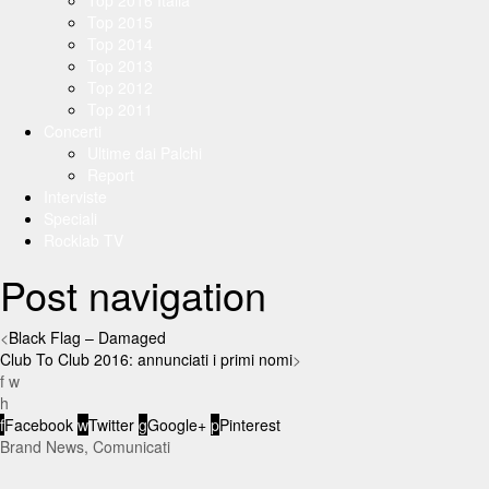
Top 2016 Italia
Top 2015
Top 2014
Top 2013
Top 2012
Top 2011
Concerti
Ultime dai Palchi
Report
Interviste
Speciali
Rocklab TV
Post navigation
<
Black Flag – Damaged
Club To Club 2016: annunciati i primi nomi
>
f
w
h
f
Facebook
w
Twitter
g
Google+
p
Pinterest
Brand News
,
Comunicati