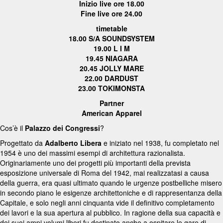
Inizio live ore 18.00
Fine live ore 24.00
timetable
18.00 S/A SOUNDSYSTEM
19.00 L I M
19.45 NIAGARA
20.45 JOLLY MARE
22.00 DARDUST
23.00 TOKIMONSTA
Partner
American Apparel
Cos’è il
Palazzo dei Congressi
?
Progettato da
Adalberto Libera
e iniziato nel 1938, fu completato nel
1954 è uno dei massimi esempi di architettura razionalista.
Originariamente uno dei progetti più importanti della prevista
esposizione universale di Roma del 1942, mai realizzatasi a causa
della guerra, era quasi ultimato quando le urgenze postbelliche misero
in secondo piano le esigenze architettoniche e di rappresentanza della
Capitale, e solo negli anni cinquanta vide il definitivo completamento
dei lavori e la sua apertura al pubblico. In ragione della sua capacità e
dei suoi ampi volumi liberi fu destinato anche a ospitare le gare di