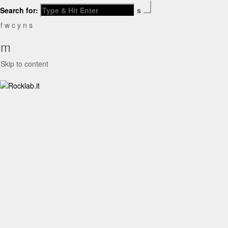
Search for:
s
f
w
c
y
n
s
m
Skip to content