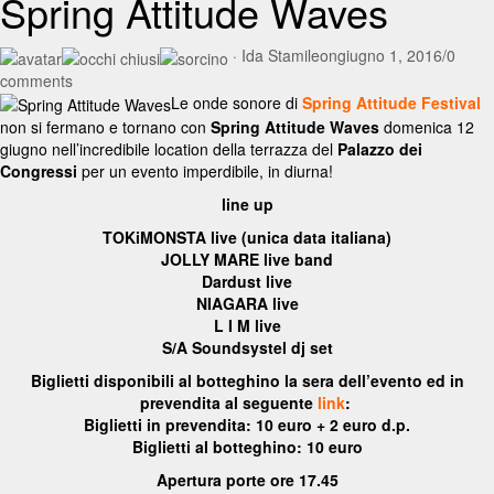
Spring Attitude Waves
·
Ida Stamile
on
giugno 1, 2016
/
0
comments
Le onde sonore di
Spring Attitude Festival
non si fermano e tornano con
Spring Attitude Waves
domenica 12
giugno nell’incredibile location della terrazza del
Palazzo dei
Congressi
per un evento imperdibile, in diurna!
line up
TOKiMONSTA live (unica data italiana)
JOLLY MARE live band
Dardust live
NIAGARA live
L I M live
S/A Soundsystel dj set
Biglietti disponibili al botteghino la sera dell’evento ed in
prevendita al seguente
link
:
Biglietti in prevendita: 10 euro + 2 euro d.p.
Biglietti al botteghino: 10 euro
Apertura porte ore 17.45