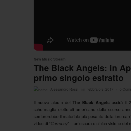
New Music Stream
The Black Angels: in Apr
primo singolo estratto
·
Alessandro Rossi
on
febbraio 8, 2017
/
0 Com
Il nuovo album dei
uscirà il 2
The Black Angels
schermaglie elettorali americane dello scorso anno
sembrerebbe il materiale più pesante della loro carr
video di “
” – un’oscura e cinica visione dei n
Currency