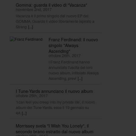
Gomma: guarda il video di "Vacanza"
novembre 2nd, 2017
Vacanza è il primo singolo dal nuovo EP dei
GOMMA. Guarda il video liberamente ispirato a
Strang
[...]
Franz Ferdinand: il nuovo
singolo "Always
Ascending"
ottobre 26th, 2017
I Franz Ferdinand hanno
annunciato l'uscita del loro
nuovo album, intitolato Always
Ascending, previ
[...]
I Tune-Yards annunciano il nuovo album
ottobre 25th, 2017
‘I can feel you creep into my private life’, il nuovo
album dei Tune-Yards, esce il 19 gennaio su
4A
[...]
Morrissey svela "I Wish You Lonely", il
secondo brano estratto dal nuovo album
ottobre 25th, 2017