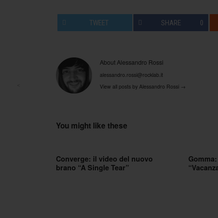
TWEET
SHARE
0
About Alessandro Rossi
alessandro.rossi@rocklab.it
<
View all posts by Alessandro Rossi
→
Post navigation
You might like these
Converge: il video del nuovo
Gomma: g
brano “A Single Tear”
“Vacanz