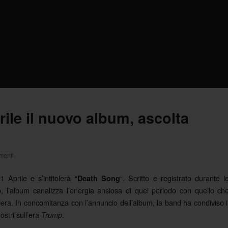
ile il nuovo album, ascolta
menti
1 Aprile e s’intitolerà “
“. Scritto e registrato durante l
Death Song
, l’album canalizza l’energia ansiosa di quel periodo con quello ch
iera. In concomitanza con l’annuncio dell’album, la band ha condiviso i
ostri sull’era
.
Trump