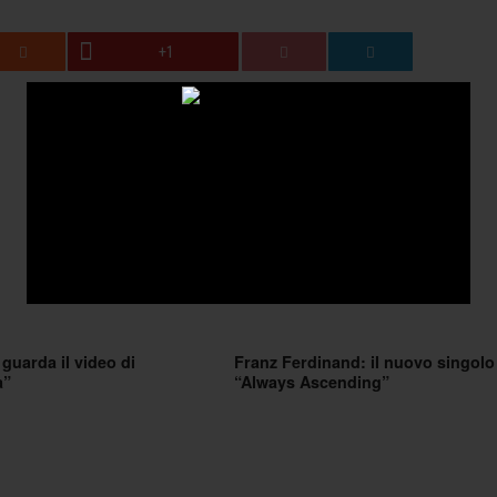
+1
uarda il video di
Franz Ferdinand: il nuovo singolo
a”
“Always Ascending”