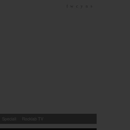
f
w
c
y
n
s
Speciali
Rocklab TV