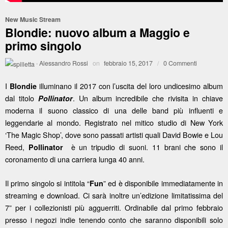
New Music Stream
Blondie: nuovo album a Maggio e
primo singolo
·
Alessandro Rossi
on
febbraio 15, 2017
/
0 Commenti
I
illuminano il 2017 con l’uscita del loro undicesimo album
Blondie
dal titolo
.
Un album incredibile che rivisita in chiave
Pollinator
moderna il suono classico di una delle band più influenti e
leggendarie al mondo.
Registrato nel mitico studio di New York
‘The Magic Shop’, dove sono passati artisti quali David Bowie e Lou
Reed,
è un tripudio di suoni. 11 brani che sono il
Pollinator
coronamento di una carriera lunga 40 anni.
Il primo singolo si intitola “
” ed è disponibile immediatamente in
Fun
streaming e download. Ci sarà inoltre un’edizione limitatissima del
7” per i collezionisti più agguerriti. Ordinabile dal primo febbraio
presso i negozi indie tenendo conto che saranno disponibili solo