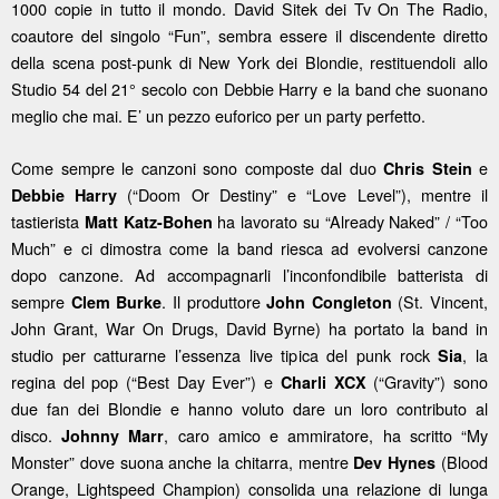
1000 copie in tutto il mondo.
David Sitek dei Tv On The Radio,
coautore del singolo “Fun”, sembra essere il discendente diretto
della scena post-punk di New York dei Blondie, restituendoli allo
Studio 54 del 21° secolo con Debbie Harry e la band che suonano
meglio che mai. E’ un pezzo euforico per un party perfetto.
Come sempre le canzoni sono composte dal duo
e
Chris Stein
(“Doom Or Destiny” e “Love Level”), mentre il
Debbie Harry
tastierista
ha lavorato su “Already Naked” / “Too
Matt Katz-Bohen
Much” e ci dimostra come la band riesca ad evolversi canzone
dopo canzone. Ad accompagnarli l’inconfondibile batterista di
sempre
.
Il produttore
(St. Vincent,
Clem Burke
John Congleton
John Grant, War On Drugs, David Byrne) ha portato la band in
studio per catturarne l’essenza live tipica del punk rock
, la
Sia
regina del pop (“Best Day Ever”) e
(“Gravity”) sono
Charli XCX
due fan dei Blondie e hanno voluto dare un loro contributo al
disco.
, caro amico e ammiratore, ha scritto “My
Johnny Marr
Monster” dove suona anche la chitarra, mentre
(Blood
Dev Hynes
Orange, Lightspeed Champion) consolida una relazione di lunga