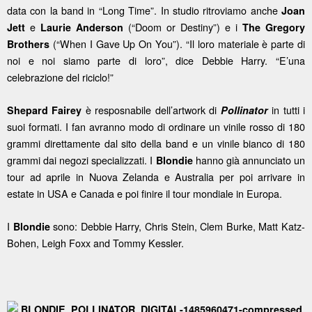
data con la band in “Long Time”.
In studio ritroviamo anche
Joan
e
(“Doom or Destiny”) e i
Jett
Laurie Anderson
The Gregory
(“When I Gave Up On You”).
“Il loro materiale è parte di
Brothers
noi e noi siamo parte di loro”, dice Debbie Harry. “E’una
celebrazione del riciclo!”
è resposnabile dell’artwork di
in tutti i
Shepard Fairey
Pollinator
suoi formati. I fan avranno modo di ordinare un vinile rosso di 180
grammi direttamente dal sito della band e un vinile bianco di 180
grammi dai negozi specializzati.
I
hanno già annunciato un
Blondie
tour ad aprile in Nuova Zelanda e Australia per poi arrivare in
estate in USA e Canada e poi finire il tour mondiale in Europa.
I
sono: Debbie Harry, Chris Stein, Clem Burke, Matt Katz-
Blondie
Bohen, Leigh Foxx and Tommy Kessler.