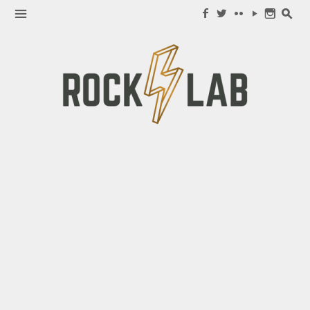
Search for:
m
f
w
c
y
n
s