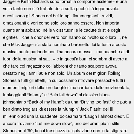
Jagger e Keith Richards sono tornati a comporre assieme» e una
volta tanto non si è trattato della solita pubblicità ingannevole:
questi sono gli Stones dei bei tempi, fiammeggianti, ruvidi,
emozionanti e veri come solo loro sanno essere. Non importa
quanti anni abbiano, né le vicissitudini e le cadute di stile degli
eighties – che a onor del vero non hanno coinvolto solo loro –, né
che Mick Jagger sia stato nominato baronetto, lui la testa a posto
musicalmente parlando non l’ha ancora messa – ma neanche al di
fuori della musica mi sa… – e in quest’album ci sembra di avere a
che fare col ragazzino coi labbroni che tanto scalpore aveva
destato negli anni ’60 e non solo. Un album dei migliori Rolling
Stones a tutti gli effetti, in cui possiamo ritrovare pressoché tutti i
momenti migliori della loro lunghissima carriera: dalle movimentate,
funkeggianti “Infamy” e “Rain fall down” al classico blues
johnsoniano “Back of my Hand”: da una “Driving too fast” che può a
ben diritto fregiarsi di essere la “Jumpin’ Jack Flash” del III
millennio ad una la suadente, dolceamara “Laugh I almost died”. E
ancora troviamo “Let me down slow”, uno dei brani più in stile
Stones anni ’90, la cui freschezza e ispirazione non lo fa sfigurare