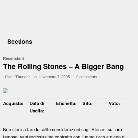
Sections
Recensioni
The Rolling Stones – A Bigger Bang
·
Silent Thunder
on
novembre 7, 2005
/
0 comments
Acquista:
Data di
Etichetta:
Sito:
Voto:
Uscita:
Non starò a fare le solite considerazioni sugli Stones, sul loro
famoso, vantaggiosissimo contratto con l’uomo ricco e pieno di