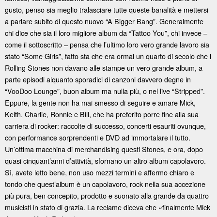
gusto, penso sia meglio tralasciare tutte queste banalità e mettersi
a parlare subito di questo nuovo “A Bigger Bang”. Generalmente
chi dice che sia il loro migliore album da “Tattoo You”, chi invece –
come il sottoscritto – pensa che l’ultimo loro vero grande lavoro sia
stato “Some Girls”, fatto sta che era ormai un quarto di secolo che i
Rolling Stones non davano alle stampe un vero grande album, a
parte episodi alquanto sporadici di canzoni davvero degne in
“VooDoo Lounge”, buon album ma nulla più, o nel live “Stripped”.
Eppure, la gente non ha mai smesso di seguire e amare Mick,
Keith, Charlie, Ronnie e Bill, che ha preferito porre fine alla sua
carriera di rocker: raccolte di successo, concerti esauriti ovunque,
con performance sorprendenti e DVD ad immortalare il tutto.
Un’ottima macchina di merchandising questi Stones, e ora, dopo
quasi cinquant’anni d’attività, sfornano un altro album capolavoro.
Sì, avete letto bene, non uso mezzi termini e affermo chiaro e
tondo che quest’album è un capolavoro, rock nella sua accezione
più pura, ben concepito, prodotto e suonato alla grande da quattro
musicisti in stato di grazia. La reclame diceva che «finalmente Mick