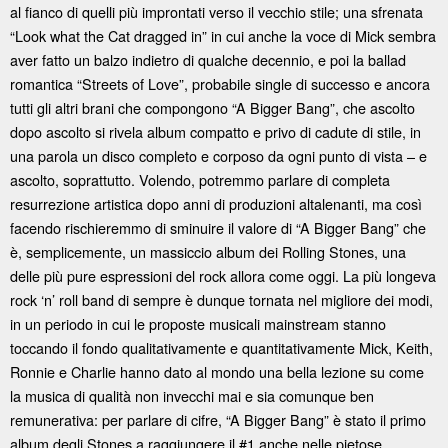
al fianco di quelli più improntati verso il vecchio stile; una sfrenata
“Look what the Cat dragged in” in cui anche la voce di Mick sembra
aver fatto un balzo indietro di qualche decennio, e poi la ballad
romantica “Streets of Love”, probabile single di successo e ancora
tutti gli altri brani che compongono “A Bigger Bang”, che ascolto
dopo ascolto si rivela album compatto e privo di cadute di stile, in
una parola un disco completo e corposo da ogni punto di vista – e
ascolto, soprattutto. Volendo, potremmo parlare di completa
resurrezione artistica dopo anni di produzioni altalenanti, ma così
facendo rischieremmo di sminuire il valore di “A Bigger Bang” che
è, semplicemente, un massiccio album dei Rolling Stones, una
delle più pure espressioni del rock allora come oggi. La più longeva
rock ‘n’ roll band di sempre è dunque tornata nel migliore dei modi,
in un periodo in cui le proposte musicali mainstream stanno
toccando il fondo qualitativamente e quantitativamente Mick, Keith,
Ronnie e Charlie hanno dato al mondo una bella lezione su come
la musica di qualità non invecchi mai e sia comunque ben
remunerativa: per parlare di cifre, “A Bigger Bang” è stato il primo
album degli Stones a raggiungere il #1 anche nelle pietose