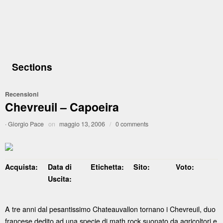
Sections
Recensioni
Chevreuil – Capoeira
·
Giorgio Pace
on
maggio 13, 2006
/
0 comments
Acquista:
Data di
Etichetta:
Sito:
Voto:
Uscita:
A tre anni dal pesantissimo Chateauvallon tornano i Chevreuil, duo
francese dedito ad una specie di math rock suonato da agricoltori e