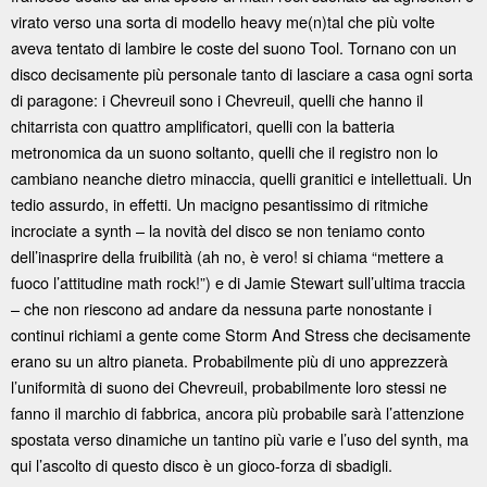
virato verso una sorta di modello heavy me(n)tal che più volte
aveva tentato di lambire le coste del suono Tool. Tornano con un
disco decisamente più personale tanto di lasciare a casa ogni sorta
di paragone: i Chevreuil sono i Chevreuil, quelli che hanno il
chitarrista con quattro amplificatori, quelli con la batteria
metronomica da un suono soltanto, quelli che il registro non lo
cambiano neanche dietro minaccia, quelli granitici e intellettuali. Un
tedio assurdo, in effetti. Un macigno pesantissimo di ritmiche
incrociate a synth – la novità del disco se non teniamo conto
dell’inasprire della fruibilità (ah no, è vero! si chiama “mettere a
fuoco l’attitudine math rock!”) e di Jamie Stewart sull’ultima traccia
– che non riescono ad andare da nessuna parte nonostante i
continui richiami a gente come Storm And Stress che decisamente
erano su un altro pianeta. Probabilmente più di uno apprezzerà
l’uniformità di suono dei Chevreuil, probabilmente loro stessi ne
fanno il marchio di fabbrica, ancora più probabile sarà l’attenzione
spostata verso dinamiche un tantino più varie e l’uso del synth, ma
qui l’ascolto di questo disco è un gioco-forza di sbadigli.