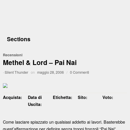
Sections
Recensioni
Methel & Lord – Pai Nai
·
Silent Thunder
on
maggio 28, 2006
/
0 Commenti
Acquista:
Data di
Etichetta:
Sito:
Voto:
Uscita:
Come lasciare spiazzato un qualsiasi addetto ai lavori. Basterebbe
quest’affermazione per definire senza troppi fronzoli “Pai Nai”,