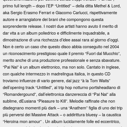
primo full length – dopo l’EP “Untitled” – della ditta Methel & Lord,
aka Sergio Erasmo Ferrari e Giacomo Carlucci, rispettivamente
autore e arrangiatore dei brani che compongono questa
sorprendente release. I nostri due artisti hanno avuto il merito di
dar vita a un album poliedrico e difficilmente inquadrabile, a
dimostrazione di una ricchezza d’idee assai rara al giorno d’oggi.
Non è certo un caso che questo disco abbia conseguito nel 2004
un riconoscimento prestigioso quale il premio “Fuori dal Mucchio”,
merito anche di una produzione professionale e senza sbavature.
“Pai Nai” è un album elettronico, ma non solo. Cantato in inglese,
con qualche intermezzo in madrelingua italica, in questo CD
troviamo influenze di vario genere, dal jazz “à la Tom Waits”
dell’opening track “Untitled”, al trip hop notturno portisheadiano di
“Romandergound”, dall’elettronica danzereccia di “Pai Nai” alla
sublime, dEusiana “Pleasure to Kill”. Melodie raffinate che non
disdegnano momenti più dark – una “Anathem” figlia di uno dei trip
più perversi dei Massive Attack – o addirittura bluesy – la caustica
“Heroina mon amour” . Un album lucidamente folle ed eccentrico,