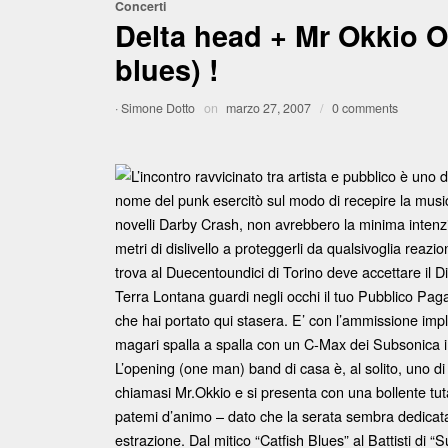
Concerti
Delta head + Mr Okkio 
blues) !
·
Simone Dotto
on
marzo 27, 2007
/
0 comments
L’incontro ravvicinato tra artista e pubblico è uno 
nome del punk esercitò sul modo di recepire la music
novelli Darby Crash, non avrebbero la minima intenzio
metri di dislivello a proteggerli da qualsivoglia reaz
trova al Duecentoundici di Torino deve accettare il Di
Terra Lontana guardi negli occhi il tuo Pubblico Pag
che hai portato qui stasera. E’ con l’ammissione impli
magari spalla a spalla con un C-Max dei Subsonica in 
L’opening (one man) band di casa è, al solito, uno di
chiamasi Mr.Okkio e si presenta con una bollente tuta 
patemi d’animo – dato che la serata sembra dedicata a
estrazione. Dal mitico “Catfish Blues” al Battisti di