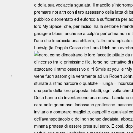
e della sua vociaccia sguaiata. Il macello s’interromp
premiare noi altri con il tiro assassino della latta di 
pubblico disorientato ed euforico a sufficienza per a
loro My Space -che, per inciso, ha la sezione Friend
garage e blues, anche se a colpire per prima non è t
l’uno che imbraccia una chitarra, l’altro arrampicato 
Ludwig (la Doppia Cassa che Lars Ulrich non avrebbe
nero, come dimostrano le loro faccette pittate da 
d’incenso fra le primissime file, forse nel tentativo di
attaccano il ritmo ossessivo di “I Smile at you” e “M
viene fuori assomiglia veramente ad un Robert Johns
<
Post navigation
sfuriate a ritmo harcore o qualche – lunga – incursio
una parte della loro proposta: infatti, ogni volta che 
Delta hanno da inventarsene una nuova. Lanciano coria
caramelle gommose, indossano grottesche maschere di 
invitarlo a comprare magliette, cappelli e qualsiasi co
dell’avanspettacolo e del non sense dadaista, abboz
minima pretesa di essere presi sul serio. E così, dopo
vedi di nuovo tra il pubblico a mendicare acquisti con