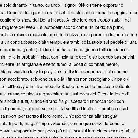
e solo di tanto in tanto, quando il signor Okkio ritiene opportuno
birra. Dopo un tre quarti d’ora di set, il nostro abbandona la seggiola e u
ccogliere lo show dei Delta Heads. Anche loro non troppo stabili, nel
s migliore del Web – si autodefiniscono come un ibrido tra punk,
anto la miscela musicale, quanto la bizzarra apparenza dei nordici due
su un contrabbasso d’altri tempi, entrambi colla suola sul pedale di una
 mai immaginato ). Il duo, che ha un immaginario tutto in bianco e
mimi e le improbabili mise, comincia la “piece”
distribuendo bastoncini
 ricreare un artigianale effetto fumo: ai posti di combattimento,
y Mama was too lazy to pray” in strettissima sequenza e ciò che ne
on accelerato, sebbene qua e là i finnici non disdegnino un paio di
ne nell’heavy primitivo, modello Sabbath. E poi la musica è soltanto
dalle casse comincia a gracchiare la filastrocca del Circo, le teste di
ndoli a tutti, si addentrano fra gli spettatori imboccandoli con
gomma, salgono sui rispettivi sedili ad incitare il pubblico o ad
sa riporti per iscritto il loro nome. Un’esperienza alla stregua
zata lì per lì, magari improvvisando, comunque senza la benché
 aver scapocciato per poco più di un’ora sui loro blues scalcagnati, li
 le copie del proprio album fra le mani e ti chiedi come sia possibile