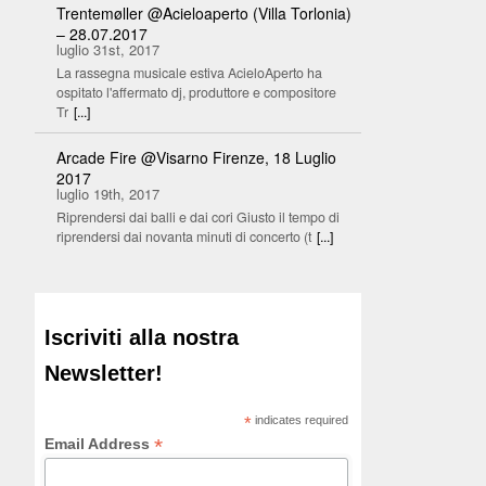
Trentemøller @Acieloaperto (Villa Torlonia)
– 28.07.2017
luglio 31st, 2017
La rassegna musicale estiva AcieloAperto ha
ospitato l'affermato dj, produttore e compositore
Tr
[...]
Arcade Fire @Visarno Firenze, 18 Luglio
2017
luglio 19th, 2017
Riprendersi dai balli e dai cori Giusto il tempo di
riprendersi dai novanta minuti di concerto (t
[...]
Iscriviti alla nostra
Newsletter!
*
indicates required
*
Email Address