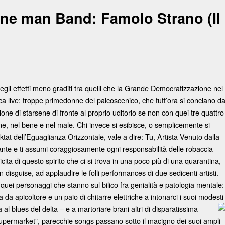
One man Band: Famolo Strano (Il
degli effetti meno graditi tra quelli che la Grande Democratizzazione nel
a live: troppe primedonne del palcoscenico, che tutt’ora si conciano d
ne di starsene di fronte al proprio uditorio se non con quei tre quattro
ione, nel bene e nel male. Chi invece si esibisce, o semplicemente si
ktat dell’Eguaglianza Orizzontale, vale a dire: Tu, Artista Venuto dalla
ante e ti assumi coraggiosamente ogni responsabilità delle robaccia
cita di questo spirito che ci si trova in una poco più di una quarantina,
disguise, ad applaudire le folli performances di due sedicenti artisti.
 quei personaggi che stanno sul bilico fra genialità e patologia mentale:
da apicoltore e un paio di chitarre elettriche a intonarci i suoi modesti
l blues del delta – e a martoriare brani altri di
disparatissima
 “Supermarket”, parecchie songs passano sotto il macigno dei suoi ampli