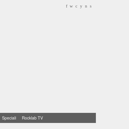
f
w
c
y
n
s
Speciali
Rocklab TV