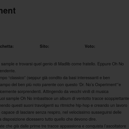
ment
ichetta:
Sito:
Voto:
u sample e trovarsi quel genio di Madlib come fratello. Eppure Oh No
rendente.
mpo “classico” (seppur già condito da basi interessanti e ben
campo del ben più noto parente con questo ‘Dr. No’s Oxperiment”’e
cemente sorprendenti. Attingendo da vecchi vinili di musica
i suoi sample Oh No imbastisce un album di ventotto tracce scoppiettante
nendo questi suoni travolgenti su ritmiche hip-hop e creando un lavoro
 capace di lasciare senza respiro, nel velocissimo susseguirsi delle
disposizione dicessero tutto quello che devono dire.
te che già dalle prime tre tracce appassiona e conquista l’ascoltatore