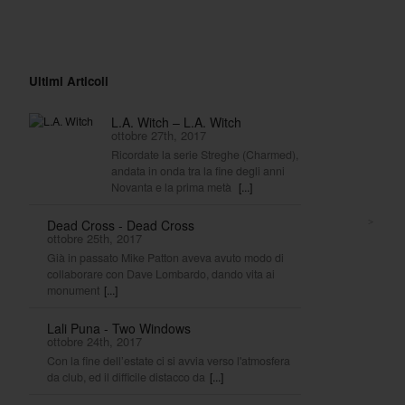
Ultimi Articoli
L.A. Witch – L.A. Witch
ottobre 27th, 2017
Ricordate la serie Streghe (Charmed),
andata in onda tra la fine degli anni
Novanta e la prima metà
[...]
>
Dead Cross - Dead Cross
ottobre 25th, 2017
Già in passato Mike Patton aveva avuto modo di
collaborare con Dave Lombardo, dando vita ai
monument
[...]
Lali Puna - Two Windows
ottobre 24th, 2017
Con la fine dell’estate ci si avvia verso l'atmosfera
da club, ed il difficile distacco da
[...]