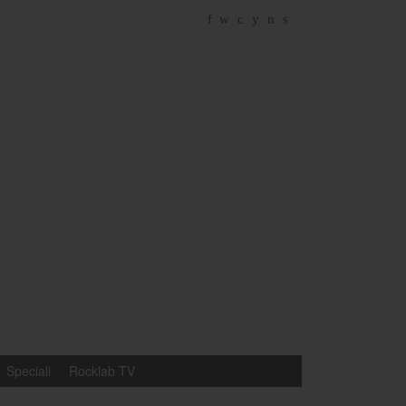
f
w
c
y
n
s
Speciali
Rocklab TV