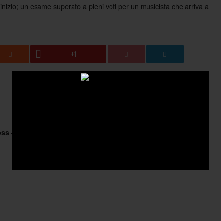
ll’inizio; un esame superato a pieni voti per un musicista che arriva a
+1
oss – Dead Cross
Lali Puna – Two Windows