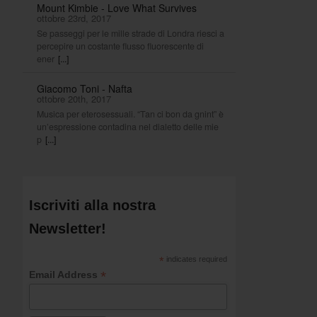
Mount Kimbie - Love What Survives
ottobre 23rd, 2017
Se passeggi per le mille strade di Londra riesci a
percepire un costante flusso fluorescente di
ener
[...]
Giacomo Toni - Nafta
ottobre 20th, 2017
Musica per eterosessuali. “Tan ci bon da gnint” è
un’espressione contadina nel dialetto delle mie
p
[...]
Iscriviti alla nostra
Newsletter!
*
indicates required
*
Email Address