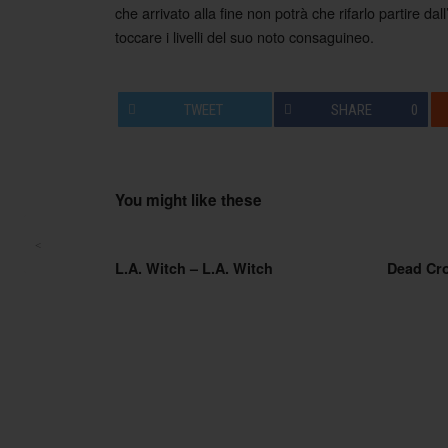
che arrivato alla fine non potrà che rifarlo partire da
toccare i livelli del suo noto consaguineo.
TWEET
SHARE
0
You might like these
<
Post navigation
L.A. Witch – L.A. Witch
Dead Cr