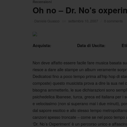
Recensioni
Oh no – Dr. No's oxperi
·
Daniele Guasco
on
settembre 10, 2007
/
0 comments
Acquista:
Data di Uscita:
Et
Non deve affatto essere facile fare musica basata s
riesce a dare alle stampe un album veramente sorp
Dedicatosi fino a poco tempo prima all’hip hop di sta
composte) questo musicista prova a dire la sua nel 
bisogna ammetterlo, le sue dichiarazioni sono sempli
psichedelica libanese, turca, greca ed italiana per 
e velocissimo (non si superano mai i due minuti), po
dal sapore esotico e allo stesso tempo metropolitano
canzoni spesso troncate – come se nel poco tempo a 
‘Dr. No’s Oxperiment’ è un percorso unico e affascina