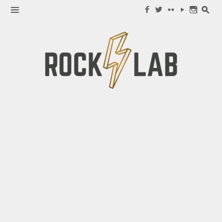
Search for:
m
f
w
c
y
n
s