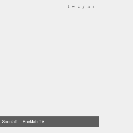
f
w
c
y
n
s
Speciali
Rocklab TV