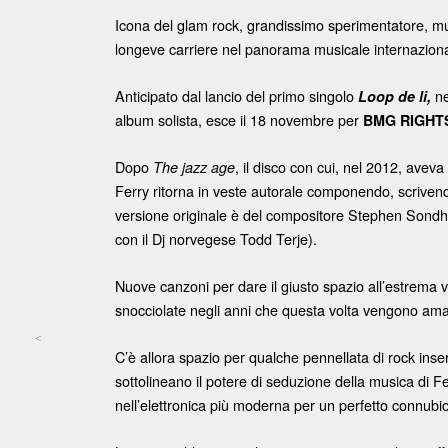
Icona del glam rock, grandissimo sperimentatore, mus
longeve carriere nel panorama musicale internaziona
Anticipato dal lancio del primo singolo
ne
Loop de li,
album solista, esce il 18 novembre per
BMG RIGHT
Dopo
, il disco con cui, nel 2012, avev
The jazz age
Ferry ritorna in veste autorale componendo, scrivend
versione originale è del compositore Stephen Sond
con il Dj norvegese Todd Terje).
Nuove canzoni per dare il giusto spazio all’estrema ve
snocciolate negli anni che questa volta vengono ama
<
C’è allora spazio per qualche pennellata di rock inse
Post navigation
sottolineano il potere di seduzione della musica di Fer
nell’elettronica più moderna per un perfetto connubio