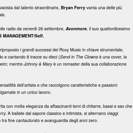
icista dal talento straordinario,
vanta una delle più
Bryan Ferry
le.
lle radio da venerdì 26 settembre,
, il suo quattordicesimo
Avonmore
S MANAGEMENT/Self.
a riproposto i grandi successi dei Roxy Music in chiave strumentale,
o e cantando 8 tracce su dieci (
è una cover, la
Send in The Clowns
heim; mentre
è un remaster della sua collaborazione
Johnny & Mary
rsatilità dell’artista e che raccolgono caratteristiche e passioni
lgamate in un unico lavoro.
rita con molta eleganza da affascinanti temi di chitarre, bassi e sax che
ry. A ballate dal sapore classico e intimista, si alternano viaggi
 tra fine cantautorato e avanguardia degli anni zero.