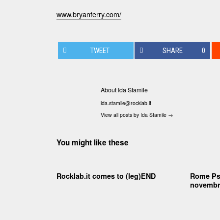
www.bryanferry.com/
TWEET
SHARE
0
About Ida Stamile
ida.stamile@rocklab.it
View all posts by Ida Stamile
→
You might like these
Rocklab.it comes to (leg)END
Rome Psy
novembr