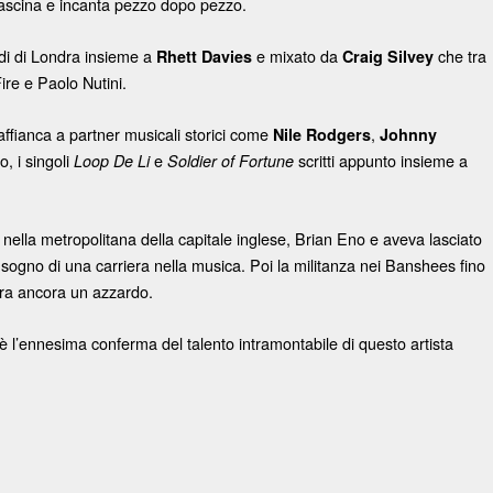
fascina e incanta pezzo dopo pezzo.
tudi di Londra insieme a
e mixato da
che tra
Rhett Davies
Craig Silvey
Fire e Paolo Nutini.
 affianca a partner musicali storici come
,
Nile Rodgers
Johnny
o, i singoli
e
scritti appunto insieme a
Loop De Li
Soldier of Fortune
, nella metropolitana della capitale inglese, Brian Eno e aveva lasciato
 sogno di una carriera nella musica. Poi la militanza nei Banshees fino
era ancora un azzardo.
è l’ennesima conferma del talento intramontabile di questo artista