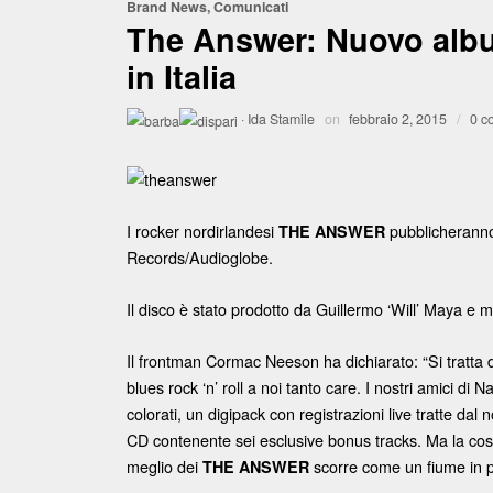
Brand News
,
Comunicati
The Answer: Nuovo album
in Italia
·
Ida Stamile
on
febbraio 2, 2015
/
0 c
I rocker nordirlandesi
pubblicheranno
THE ANSWER
Records/Audioglobe.
Il disco è stato prodotto da Guillermo ‘Will’ Maya e 
Il frontman Cormac Neeson ha dichiarato: “Si tratta di
blues rock ‘n’ roll a noi tanto care. I nostri amici di 
colorati, un digipack con registrazioni live tratte da
CD contenente sei esclusive bonus tracks. Ma la cos
meglio dei
scorre come un fiume in pi
THE ANSWER