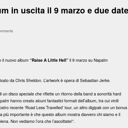
 in uscita il 9 marzo e due dat
omments
 il nuovo album
il 9 marzo su Napalm
“Raise A Little Hell”
mixato da Chris Sheldon. L’artwork è opera di Sebastian Jerke.
 un disco speciale che riflette un ritorno della band a sonorità hard
Napalm hanno creato alcuni fantastici formati dell’album, tra cui vinili
l nostro recente ‘Road Less Travelled’ tour, un altro digipak con un bonus
a più importante è che questo album mostra davvero chi siamo e il
ena. Non vediamo l’ora che l’ascoltiate!”.