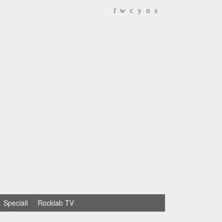
f
w
c
y
n
s
Speciali
Rocklab TV