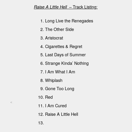
– Track Listing:
Raise A Little Hell
Long Live the Renegades
The Other Side
Aristocrat
Cigarettes & Regret
Last Days of Summer
Strange Kinda’ Nothing
I Am What I Am
Whiplash
Gone Too Long
Red
<
I Am Cured
Post navigation
Raise A Little Hell