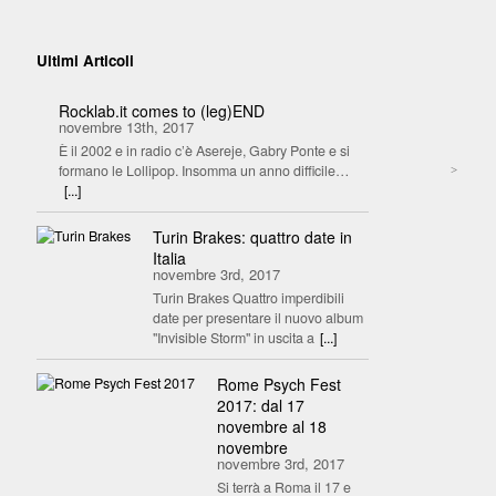
Ultimi Articoli
Rocklab.it comes to (leg)END
novembre 13th, 2017
È il 2002 e in radio c’è Asereje, Gabry Ponte e si
formano le Lollipop. Insomma un anno difficile…
>
[...]
Turin Brakes: quattro date in
Italia
novembre 3rd, 2017
Turin Brakes Quattro imperdibili
date per presentare il nuovo album
"Invisible Storm" in uscita a
[...]
Rome Psych Fest
2017: dal 17
novembre al 18
novembre
novembre 3rd, 2017
Si terrà a Roma il 17 e