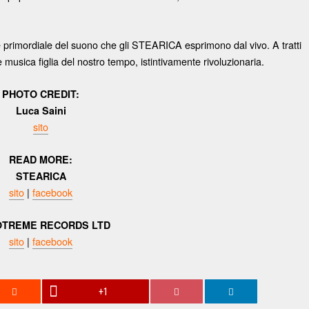
 primordiale del suono che gli STEARICA esprimono dal vivo. A tratti
è musica figlia del nostro tempo, istintivamente rivoluzionaria.
PHOTO CREDIT:
Luca Saini
sito
READ MORE:
STEARICA
sito
|
facebook
TREME RECORDS LTD
sito
|
facebook
+1