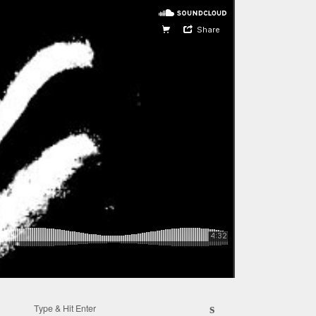
Search for:
s