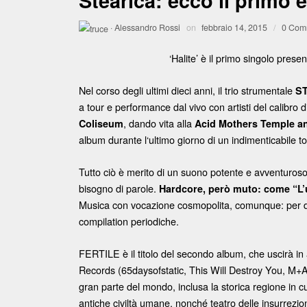
Stearica: ecco il primo 
·
Alessandro Rossi
on
febbraio 14, 2015
/
0 Com
‘Halite’ è il primo singolo prese
Nel corso degli ultimi dieci anni, il trio strumentale
S
a tour e performance dal vivo con artisti del calibro d
, dando vita alla
Coliseum
Acid Mothers Temple an
album durante l‘ultimo giorno di un indimenticabile t
Tutto ciò è merito di un suono potente e avventuros
bisogno di parole.
Hardcore, però muto: come “L’u
Musica con vocazione cosmopolita, comunque: per du
compilation periodiche.
FERTILE è il titolo del secondo album, che uscirà in
Records (65daysofstatic, This Will Destroy You, M+A)
gran parte del mondo, inclusa la storica regione in cu
antiche civiltà umane, nonché teatro delle insurrez