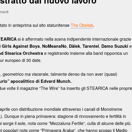
estratto dal nuovo lavoro
menti
ntato in anteprima sul sito statunitense
The Obelisk
.
si è affermato nella scena indipendente internazionale grazie
TEARICA
i
,
,
,
,
e
Girls Against Boys
NoMeansNo
Dälek
Tarentel
Damo Suzuki
e registrando insieme alla band nipponica un
d Stearica Orchestra
our europeo di 30 date.
o, geometrico ma viscerale, talmente denso da non aver (quasi)
rlo” apocalittico di Edvard Munch.
e volte il magazine “The Wire” ha inserito gli STEARICA nelle propri
 aprile con distribuzione mondiale attraverso i canali di Monotreme
. Dunque in piena primavera: stagione di rinnovamento e fertilità in
i sorge il sole, nota come ”Mezzaluna Fertile“, culla di alcune delle più
ioni popolari note come ”Primavera Araba“, che hanno scosso il Medio