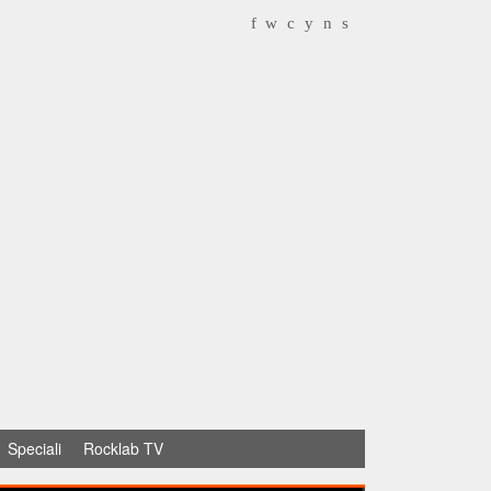
f
w
c
y
n
s
Speciali
Rocklab TV