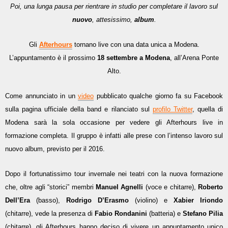
Poi, una lunga pausa per rientrare in studio per completare il lavoro sul
nuovo
, attesissimo,
album
.
Gli
Afterhours
tornano live con una data unica a Modena.
L’appuntamento è il prossimo
18 settembre a Modena
, all’Arena Ponte
Alto.
Come annunciato in un
video
pubblicato qualche giorno fa su Facebook
sulla pagina ufficiale della band e rilanciato sul
profilo Twitte
r
, quella di
Modena sarà la sola occasione per vedere gli Afterhours live in
formazione completa. Il gruppo è infatti alle prese con l’intenso lavoro sul
nuovo album, previsto per il 2016.
Dopo il fortunatissimo tour invernale nei teatri con la nuova formazione
che, oltre agli “storici” membri
Manuel Agnelli
(voce e chitarre),
Roberto
Dell’Era
(basso),
Rodrigo D’Erasmo
(violino) e
Xabier Iriondo
(chitarre), vede la presenza di
Fabio Rondanini
(batteria) e
Stefano Pilia
(chitarre), gli Afterhours hanno deciso di vivere un appuntamento unico