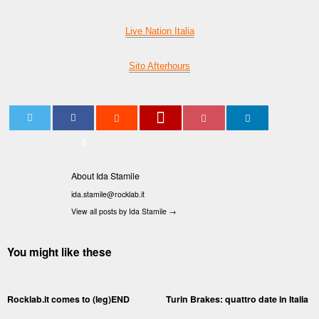
Live Nation Italia
Sito Afterhours
0
About Ida Stamile
ida.stamile@rocklab.it
View all posts by Ida Stamile
→
You might like these
Rocklab.it comes to (leg)END
Turin Brakes: quattro date in Italia