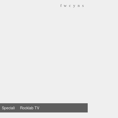
f
w
c
y
n
s
Speciali
Rocklab TV