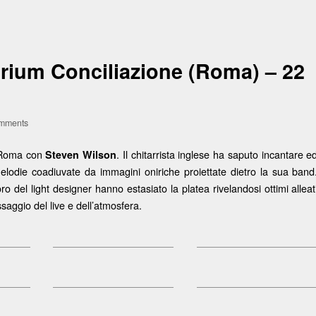
rium Conciliazione (Roma) – 22
mments
Roma con
. Il chitarrista inglese ha saputo incantare e
Steven Wilson
elodie coadiuvate da immagini oniriche proiettate dietro la sua band
ro del light designer hanno estasiato la platea rivelandosi ottimi alleat
saggio del live e dell’atmosfera.