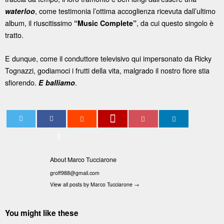
, come testimonia l’ottima accoglienza ricevuta dall’ultimo
waterloo
album, il riuscitissimo
, da cui questo singolo è
“Music Complete”
tratto.
E dunque, come il conduttore televisivo qui impersonato da Ricky
Tognazzi, godiamoci i frutti della vita, malgrado il nostro fiore stia
sfiorendo.
.
E balliamo
0
About Marco Tucciarone
groff988@gmail.com
View all posts by Marco Tucciarone
→
You might like these