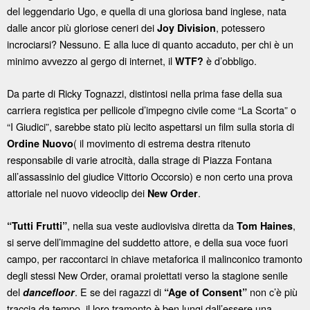
del leggendario Ugo, e quella di una gloriosa band inglese, nata
dalle ancor più gloriose ceneri dei
, potessero
Joy Division
incrociarsi? Nessuno. E alla luce di quanto accaduto, per chi è un
minimo avvezzo al gergo di internet, il
è d’obbligo.
WTF?
Da parte di Ricky Tognazzi, distintosi nella prima fase della sua
carriera registica per pellicole d’impegno civile come “La Scorta” o
“I Giudici”, sarebbe stato più lecito aspettarsi un film sulla storia di
( il movimento di estrema destra ritenuto
Ordine Nuovo
responsabile di varie atrocità, dalla strage di Piazza Fontana
all’assassinio del giudice Vittorio Occorsio) e non certo una prova
attoriale nel nuovo videoclip dei
.
New Order
, nella sua veste audiovisiva diretta da
,
“Tutti Frutti”
Tom Haines
si serve dell’immagine del suddetto attore, e della sua voce fuori
campo, per raccontarci in chiave metaforica il malinconico tramonto
degli stessi New Order, oramai proiettati verso la stagione senile
del
. E se dei ragazzi di
non c’è più
dancefloor
“Age of Consent”
traccia da tempo, il loro tramonto è ben lungi dall’essere una