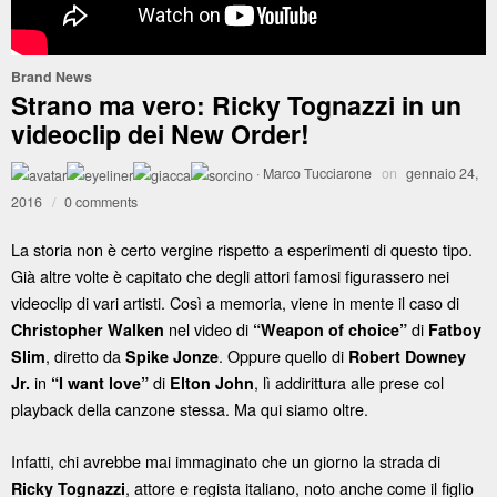
Brand News
Strano ma vero: Ricky Tognazzi in un
videoclip dei New Order!
·
Marco Tucciarone
on
gennaio 24,
2016
/
0 comments
La storia non è certo vergine rispetto a esperimenti di questo tipo.
Già altre volte è capitato che degli attori famosi figurassero nei
videoclip di vari artisti. Così a memoria, viene in mente il caso di
nel video di
di
Christopher Walken
“Weapon of choice”
Fatboy
, diretto da
. Oppure quello di
Slim
Spike Jonze
Robert Downey
in
di
, lì addirittura alle prese col
Jr.
“I want love”
Elton John
playback della canzone stessa. Ma qui siamo oltre.
Infatti, chi avrebbe mai immaginato che un giorno la strada di
, attore e regista italiano, noto anche come il figlio
Ricky Tognazzi