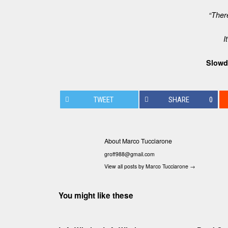
“Ther
It
Slowd
TWEET
SHARE
0
About Marco Tucciarone
groff988@gmail.com
View all posts by Marco Tucciarone
→
You might like these