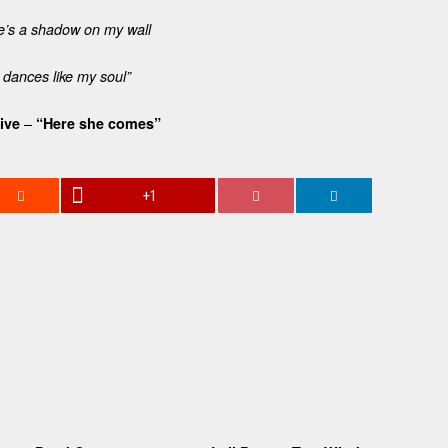
e’s a shadow on my wall
 dances like my soul”
–
ive
“Here she comes”
+1