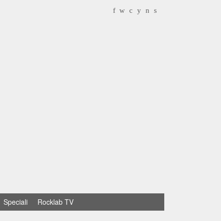
f
w
c
y
n
s
Speciali
Rocklab TV