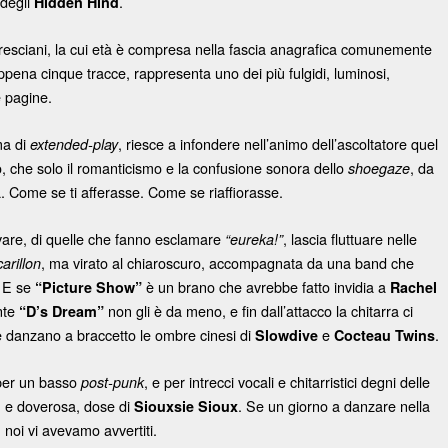
 degli
.
Hidden Hind
bresciani, la cui età è compresa nella fascia anagrafica comunemente
appena cinque tracce, rappresenta uno dei più fulgidi, luminosi,
e pagine.
ma di
, riesce a infondere nell’animo dell’ascoltatore quel
extended-play
to, che solo il romanticismo e la confusione sonora dello
, da
shoegaze
a. Come se ti afferasse. Come se riaffiorasse.
rvare, di quelle che fanno esclamare
, lascia fluttuare nelle
“eureka!”
, ma virato al chiaroscuro, accompagnata da una band che
carillon
. E se
è un brano che avrebbe fatto invidia a
“Picture Show”
Rachel
nte
non gli è da meno, e fin dall’attacco la chitarra ci
“D’s Dream”
ve danzano a braccetto le ombre cinesi di
e
.
Slowdive
Cocteau Twins
per un basso
, e per intrecci vocali e chitarristici degni delle
post-punk
, e doverosa, dose di
. Se un giorno a danzare nella
Siouxsie Sioux
, noi vi avevamo avvertiti.