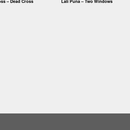
oss – Dead Cross
Lali Puna – Two Windows