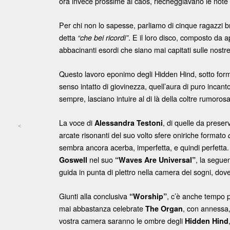
ora invece prossime al caos, riecheggiavano le note
Per chi non lo sapesse, parliamo di cinque ragazzi 
detta
. E il loro disco, composto da 
“che bei ricordi”
abbacinanti esordi che siano mai capitati sulle nostr
Questo lavoro eponimo degli Hidden Hind, sotto for
senso intatto di giovinezza, quell’aura di puro incan
sempre, lasciano intuire al di là della coltre rumoros
La voce di
, di quelle da prese
Alessandra Testoni
<
arcate risonanti del suo volto sfere oniriche formato
Post navigation
sembra ancora acerba, imperfetta, e quindi perfetta
nel suo
, la segue
Goswell
“Waves Are Universal”
guida in punta di plettro nella camera dei sogni, do
Giunti alla conclusiva
, c’è anche tempo 
“Worship”
mai abbastanza celebrate
, con annessa
The Organ
vostra camera saranno le ombre degli
Hidden Hind