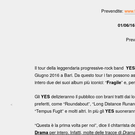
Prevendite:
www.t
01/06/1
Prev
Il tour della leggendaria progressive-rock band
YES
Giugno 2016 a Bari. Da questo tour i fan possono as
intero due dei suoi album più iconici: “
” e, per
Fragile
Gli
delizieranno il pubblico con brani tratti dai l
YES
preferiti, come “Roundabout”, “Long Distance Runaro
<
“Tempus Fugit” e molti altri. In più gli
suoneranno 
YES
Post navigation
“Questa è la prima volta per noi”, dice il chitarrista 
per intero. Infatti, molte delle tracce di
Drama
Dram