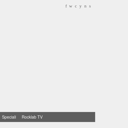
f
w
c
y
n
s
Speciali
Rocklab TV