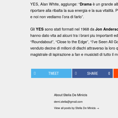
YES, Alan White, aggiunge: “
è un grande al
Drama
riportare alla ribalta la sua energia e la sua vitalit
e noi non vediamo l’ora di farlo”.
Gli
sono stati formati nel 1968 da
YES
Jon Anders
hanno dato vita ad alcuni tra i brani piu importanti e
“Roundabout”, “Close to the Edge”, “I’ve Seen All G
venduto decine di milioni di dischi attraverso la loro
magistrale di ispirazione a fan e musicisti di tutto il 
TWEET
SHARE
0
About Stella De Minicis
demi.stella@gmail.com
View all posts by Stella De Minicis
→