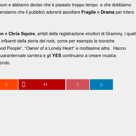
bum e abbiamo deciso che è passato troppo tempo e che dobbiamo
à. Pensiamo che il pubblicò adorerà ascoltare
e
per intero
Fragile
Drama
e
, artisti della registrazione vincitori di Grammy, i quali
on
Chris Squire
d influenti della storia del rock, come per esempio le iconiche
ood People”, “Owner of a Lonely Heart” e moltissime altre. Hanno
 quarantennale carriera e gli
continuano a creare musica
YES
mondo.
+1