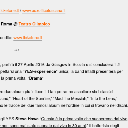
icketone.it
/
www.boxofficetoscana.it
6 Roma @
Teatro Olimpico
endite:
www.ticketone.it
***
, partirà il 27 Aprile 2016 da Glasgow in Scozia e si concluderà il 2
pettarsi una “
” unica; la band infatti presenterà per
YES-experience
 la prima volta, “
”.
Drama
oro due album più influenti. I fan potranno ascoltare sia i classici
und,” “Heart of the Sunrise,” “Machine Messiah,” “Into the Lens,”
le tracce dei due famosi album nell’ordine in cui si trovano nei dischi.
degli YES
.“
Questa è la prima volta che suoneremo dal vivo
Steve Howe
non sono mai state suonate dal vivo in 30 anni
.” Il batterista degli
a