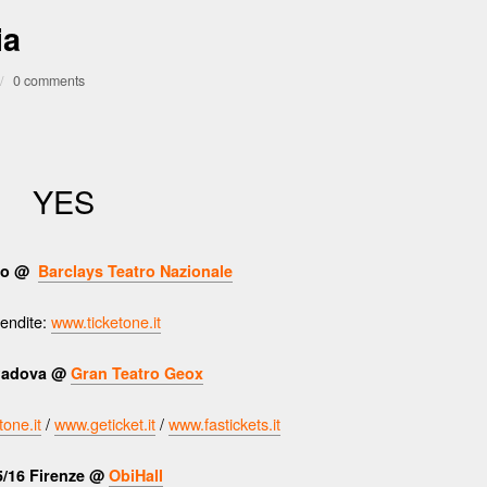
ia
/
0 comments
YES
ano @
Barclays Teatro Nazionale
endite:
www.ticketone.it
 Padova @
Gran Teatro Geox
one.it
/
www.geticket.it
/
www.fastickets.it
5/16 Firenze @
ObiHall