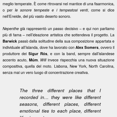
meglio temperate. È come ritrovarsi nel mantice di una fisarmonica,
o per
, come si dice
le sonore tempeste e i tempestosi venti
nell’Eneide, del più vasto deserto sonoro.
già rappresentò un passo decisivo – e qui non parliamo
Nepenthe
più di fama – nell’ideazione artistica che sottendeva il progetto. La
passò dalla solitudine della sua composizione appartata e
Barwick
individuale all’Islanda, dove ha lavorato con
, ovvero il
Alex
Somers
produttore dei
, e con la band, sempre dall’islandese
Sigur
Rós
accento acuto,
.
invece rispecchia una nuova situazione
Múm
Will
compositiva, quella del moto. Lisbona, New York, North Carolina,
senza mai un vero luogo di concentrazione creativa.
The three different places that I
recorded in… they were like different
seasons, different places, different
emotional ties to each place, different