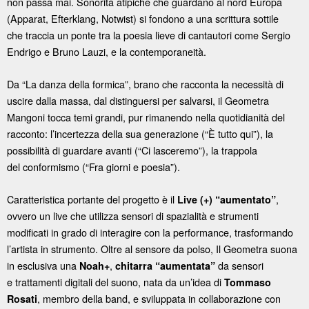
non passa mai. Sonorità atipiche che guardano al nord Europa
(Apparat, Efterklang, Notwist) si fondono a una scrittura sottile
che traccia un ponte tra la poesia lieve di cantautori come Sergio
Endrigo e Bruno Lauzi, e la contemporaneità.
Da “La danza della formica”, brano che racconta la necessità di
uscire dalla massa, dal distinguersi per salvarsi, il Geometra
Mangoni tocca temi grandi, pur rimanendo nella quotidianità del
racconto: l’incertezza della sua generazione (“È tutto qui”), la
possibilità di guardare avanti (“Ci lasceremo”), la trappola
del conformismo (“Fra giorni e poesia”).
Caratteristica portante del progetto è il
,
Live (+) “aumentato”
ovvero un live che utilizza sensori di spazialità e strumenti
modificati in grado di interagire con la performance, trasformando
l’artista in strumento. Oltre al sensore da polso, Il Geometra suona
in esclusiva una
,
da sensori
Noah+
chitarra “aumentata”
e trattamenti digitali del suono, nata da un’idea di
Tommaso
, membro della band, e sviluppata in collaborazione con
Rosati