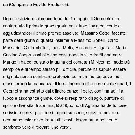
da iCompany e Ruvido Produzioni.
Dopo l’esibizione al concertone del 1 maggio, il Geometra ha
confermato il primato guadagnato nella fase finale del contest,
aggiudicandosi il primo premio assoluto. Massimo Cotto, facente
parte della giuria di qualità insieme a Massimo Bonelli, Carlo
Massarini, Carlo Martelli, Luisa Melis, Riccardo Sinigallia e Maria
Cristina Zoppa, così si è espresso dopo la vittoria: “Il geometra
Mangoni ha conquistato la giuria del contest 1M Next nel modo più
semplice e al tempo stesso più difficile, perché ha saputo essere
originale senza sembrare pretenzioso. In un mondo dove molti
mascherano la mancanza di idee fingendo di essere rivoluzionari, il
Geometra ha estratto dal cilindro canzoni belle, con immagini a
fuoco e assonanze giuste, dove si respirano disagio, punture di
spillo e diversità. Insomma, l&#39;uomo di Agliana ha detto cose
serissime senza prendersi troppo sul serio, senza annoiare e
nemmeno voler divertire a tutti i costi. Insomma, a noi non è
sembrato vero di trovare uno vero”.