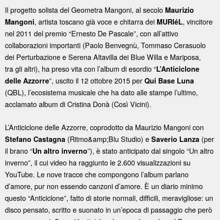
Il progetto solista del Geometra Mangoni, al secolo
Maurizio
, artista toscano già voce e chitarra dei
, vincitore
Mangoni
MURIéL
nel 2011 del premio “Ernesto De Pascale”, con all’attivo
collaborazioni importanti (Paolo Benvegnù, Tommaso Cerasuolo
dei Perturbazione e Serena Altavilla dei Blue Willa e Mariposa,
tra gli altri), ha preso vita con l’album di esordio “
L’Anticiclone
”, uscito il 12 ottobre 2015 per
delle Azzorre
Qui Base Luna
(QBL), l’ecosistema musicale che ha dato alle stampe l’ultimo,
acclamato album di Cristina Donà (Così Vicini).
L’Anticiclone delle Azzorre, coprodotto da Maurizio Mangoni con
(Ritmo&amp;Blu Studio) e
(per
Stefano Castagna
Saverio Lanza
il brano “
”), è stato anticipato dal singolo “Un altro
Un altro inverno
inverno”, il cui video ha raggiunto le 2.600 visualizzazioni su
YouTube. Le nove tracce che compongono l’album parlano
d’amore, pur non essendo canzoni d’amore. È un diario minimo
questo “Anticiclone”, fatto di storie normali, difficili, meravigliose: un
disco pensato, scritto e suonato in un’epoca di passaggio che però