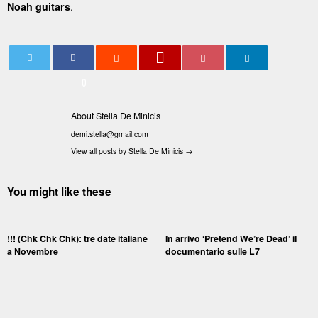
.
Noah guitars
0
About Stella De Minicis
demi.stella@gmail.com
View all posts by Stella De Minicis
→
You might like these
!!! (Chk Chk Chk): tre date italiane
In arrivo ‘Pretend We’re Dead’ il
a Novembre
documentario sulle L7