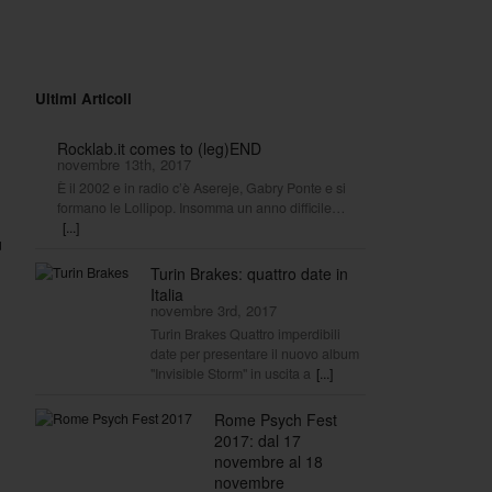
Ultimi Articoli
Rocklab.it comes to (leg)END
novembre 13th, 2017
È il 2002 e in radio c’è Asereje, Gabry Ponte e si
formano le Lollipop. Insomma un anno difficile…
[...]
ù
Turin Brakes: quattro date in
Italia
novembre 3rd, 2017
Turin Brakes Quattro imperdibili
date per presentare il nuovo album
"Invisible Storm" in uscita a
[...]
Rome Psych Fest
2017: dal 17
novembre al 18
novembre