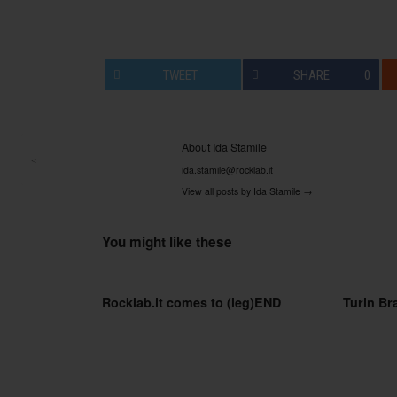
TWEET
SHARE
0
About Ida Stamile
<
ida.stamile@rocklab.it
Post navigation
View all posts by Ida Stamile
→
You might like these
Rocklab.it comes to (leg)END
Turin Bra