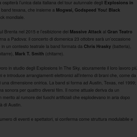
ospiterà l’unica data italiana del tour autunnale degli
Explosions in
la band texana, che insieme a
Mogwai, Godspeed You! Black
rock mondiale.
l Brenta nel 2015 e l’esibizione dei
al
Massive Attack
Gran Teatro
orna a Padova: il concerto di domenica 23 ottobre sarà un’occasione
o in un contesto teatrale la band formata da
(batteria),
Chris Hrasky
itarre),
(chitarre).
Mark T. Smith
voro in studio degli Explosions In The Sky, sicuramente il loro lavoro pi
hi e introduce arrangiamenti elettronici all’interno di brani che, come da
o di una dimensione onirica. La band si forma ad Austin, Texas, nel 1999;
na sonora per quattro diversi film. Il nome attuale deriva da un
 merito al rumore dei fuochi artificiali che esplodevano in aria dopo
à di Austin.
 numero di eventi e spettatori, si conferma come struttura modulabile e