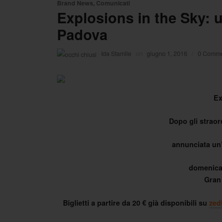
Brand News
,
Comunicati
Explosions in the Sky: u
Padova
·
Ida Stamile
on
giugno 1, 2016
/
0 Comme
Ex
Dopo gli straor
annunciata un
domenica 
Gran
Biglietti a partire da 20 € già disponibili su
zed