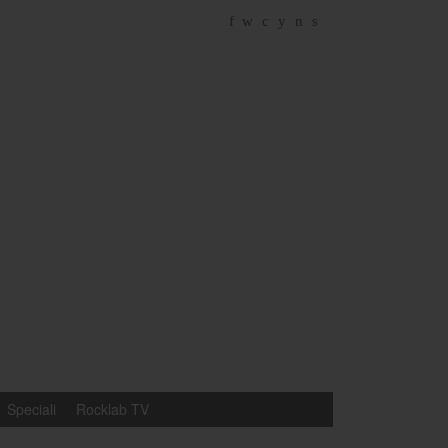
f
w
c
y
n
s
Speciali
Rocklab TV