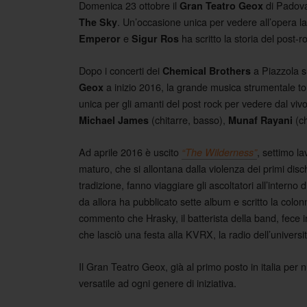
Domenica 23 ottobre il
di Padova 
Gran Teatro Geox
. Un’occasione unica per vedere all’opera 
The Sky
e
ha scritto la storia del post-
Emperor
Sigur Ros
Dopo i concerti dei
a Piazzola su
Chemical Brothers
a inizio 2016, la grande musica strumentale t
Geox
unica per gli amanti del post rock per vedere dal viv
(chitarre, basso),
(ch
Michael James
Munaf Rayani
Ad aprile 2016 è uscito
, settimo la
“The Wilderness”
maturo, che si allontana dalla violenza dei primi disc
tradizione, fanno viaggiare gli ascoltatori all’intern
da allora ha pubblicato sette album e scritto la colon
commento che Hrasky, il batterista della band, fece in
che lasciò una festa alla KVRX, la radio dell’universit
Il Gran Teatro Geox, già al primo posto in italia per
versatile ad ogni genere di iniziativa.