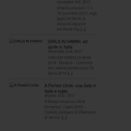
novembre 3rd, 2017
Si terrà a Roma il 17 e
18 novembre 2017, negli
spazi del Monk, la
seconda edizione
del Rome Psy
[...]
GIRLS IN HAWAII: ad
aprile in Italia
novembre 2nd, 2017
>
GIRLS IN HAWAII 18 Aprile
2018 - Bologna – Locomotiv
info: www.locomotivclub.it 19
Aprile 2018
[...]
A Perfect Circle: una data in
Italia a luglio
ottobre 31st, 2017
A Perfect Circle tour 2018
Domenica 1 luglio 2018 –
Castello Scaligero di Villafranca
di Verona
[...]