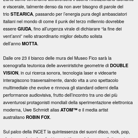
e viscerale, talmente denso da non aver bisogno di parole del
trio
, passando per l’energia pura degli ambasciatori
STEARICA
italiani nel mondo di come il punk del terzo millennio dovrebbe
essere
, fino all’urgenza virale di dichiarare “la fine dei
GIUDA
vent’anni” nello straordinario miglior debutto solista
dell’anno
.
MOTTA
Dalle ore 23 il bianco delle mura del Museo Fico sarà la
scenografia teutonica delle avveniristiche geometrie di
DOUBLE
, in cui ricerca sonora, tecnologia laser e videoarte
VISION
interagiscono trasversalmente, dando vita a uno spettacolo
multimediale che evolve e rinnova gli standard odierni della
performance audiovisiva, frutto dell’incontro tra uno dei più
avventurosi protagonisti mondiali della sperimentazione elettronica
moderna, Uwe Schmidt alias
e il media artist
ATOM™
australiano
.
ROBIN FOX
Sul palco della INCET la quintessenza dei suoni disco, rock, pop,