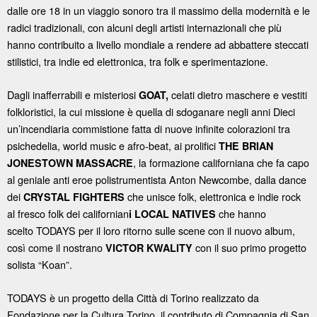
dalle ore 18 in un viaggio sonoro tra il massimo della modernità e le
radici tradizionali, con alcuni degli artisti internazionali che più
hanno contribuito a livello mondiale a rendere ad abbattere steccati
stilistici, tra indie ed elettronica, tra folk e sperimentazione.
Dagli inafferrabili e misteriosi
celati dietro maschere e vestiti
GOAT,
folkloristici, la cui missione è quella di sdoganare negli anni Dieci
un’incendiaria commistione fatta di nuove infinite colorazioni tra
psichedelia, world music e afro-beat, ai prolifici
THE BRIAN
, la formazione californiana che fa capo
JONESTOWN MASSACRE
al geniale anti eroe polistrumentista Anton Newcombe, dalla dance
dei
che unisce folk, elettronica e indie rock
CRYSTAL FIGHTERS
al fresco folk dei californian
che hanno
i LOCAL NATIVES
scelto TODAYS per il loro ritorno sulle scene con il nuovo album,
così come il nostrano
con il suo primo progetto
VICTOR KWALITY
solista “Koan”.
TODAYS è un progetto della Città di Torino realizzato da
Fondazione per la Cultura Torino, il contributo di Compagnia di San