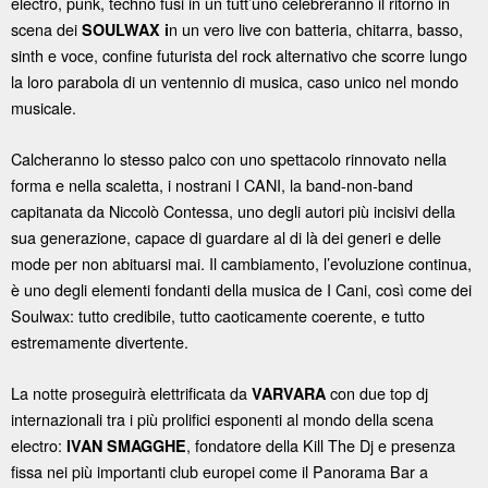
electro, punk, techno fusi in un tutt’uno celebreranno il ritorno in
scena dei
n un vero live con batteria, chitarra, basso,
SOULWAX i
sinth e voce, confine futurista del rock alternativo che scorre lungo
la loro parabola di un ventennio di musica, caso unico nel mondo
musicale.
Calcheranno lo stesso palco con uno spettacolo rinnovato nella
forma e nella scaletta, i nostrani I CANI, la band-non-band
capitanata da Niccolò Contessa, uno degli autori più incisivi della
sua generazione, capace di guardare al di là dei generi e delle
mode per non abituarsi mai. Il cambiamento, l’evoluzione continua,
è uno degli elementi fondanti della musica de I Cani, così come dei
Soulwax: tutto credibile, tutto caoticamente coerente, e tutto
estremamente divertente.
La notte proseguirà elettrificata da
con due top dj
VARVARA
internazionali tra i più prolifici esponenti al mondo della scena
electro:
, fondatore della Kill The Dj e presenza
IVAN SMAGGHE
fissa nei più importanti club europei come il Panorama Bar a