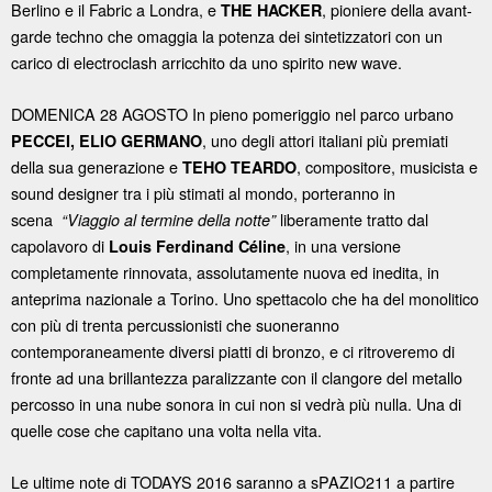
Berlino e il Fabric a Londra, e
, pioniere della avant-
THE HACKER
garde techno che omaggia la potenza dei sintetizzatori con un
carico di electroclash arricchito da uno spirito new wave.
DOMENICA 28 AGOSTO In pieno pomeriggio nel parco urbano
, uno degli attori italiani più premiati
PECCEI, ELIO GERMANO
della sua generazione e
, compositore, musicista e
TEHO TEARDO
sound designer tra i più stimati al mondo, porteranno in
scena
liberamente tratto dal
“Viaggio al termine della notte”
capolavoro di
, in una versione
Louis Ferdinand Céline
completamente rinnovata, assolutamente nuova ed inedita, in
anteprima nazionale a Torino. Uno spettacolo che ha del monolitico
con più di trenta percussionisti che suoneranno
contemporaneamente diversi piatti di bronzo, e ci ritroveremo di
fronte ad una brillantezza paralizzante con il clangore del metallo
percosso in una nube sonora in cui non si vedrà più nulla. Una di
quelle cose che capitano una volta nella vita.
Le ultime note di TODAYS 2016 saranno a sPAZIO211 a partire