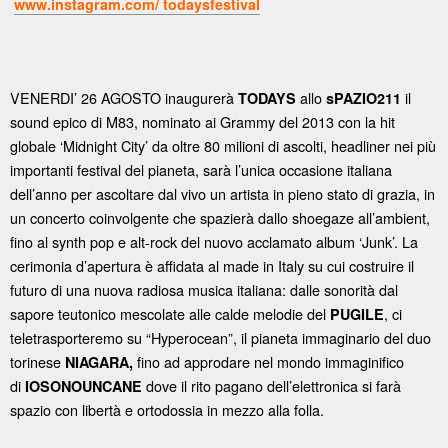
www.instagram.com/ todaysfestival
VENERDI’ 26 AGOSTO inaugurerà
allo
il
TODAYS
sPAZIO211
sound epico di M83, nominato ai Grammy del 2013 con la hit
globale ‘Midnight City’ da oltre 80 milioni di ascolti, headliner nei più
importanti festival del pianeta, sarà l’unica occasione italiana
dell’anno per ascoltare dal vivo un artista in pieno stato di grazia, in
un concerto coinvolgente che spazierà dallo shoegaze all’ambient,
fino al synth pop e alt-rock del nuovo acclamato album ‘Junk’. La
cerimonia d’apertura è affidata al made in Italy su cui costruire il
futuro di una nuova radiosa musica italiana: dalle sonorità dal
sapore teutonico mescolate alle calde melodie del
, ci
PUGILE
teletrasporteremo su “Hyperocean”, il pianeta immaginario del duo
torinese
fino ad approdare nel mondo immaginifico
NIAGARA,
di
dove il rito pagano dell’elettronica si farà
IOSONOUNCANE
spazio con libertà e ortodossia in mezzo alla folla.