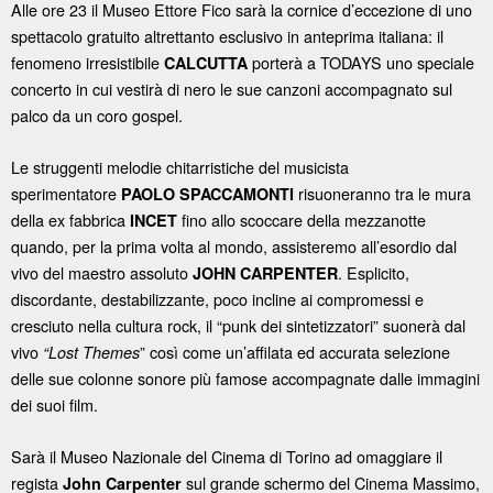
Alle ore 23 il Museo Ettore Fico sarà la cornice d’eccezione di uno
spettacolo gratuito altrettanto esclusivo in anteprima italiana: il
fenomeno irresistibile
porterà a TODAYS uno speciale
CALCUTTA
concerto in cui vestirà di nero le sue canzoni accompagnato sul
palco da un coro gospel.
Le struggenti melodie chitarristiche del musicista
sperimentatore
risuoneranno tra le mura
PAOLO SPACCAMONTI
della ex fabbrica
fino allo scoccare della mezzanotte
INCET
quando, per la prima volta al mondo, assisteremo all’esordio dal
vivo del maestro assoluto
. Esplicito,
JOHN CARPENTER
discordante, destabilizzante, poco incline ai compromessi e
cresciuto nella cultura rock, il “punk dei sintetizzatori” suonerà dal
vivo
” così come un’affilata ed accurata selezione
“Lost Themes
delle sue colonne sonore più famose accompagnate dalle immagini
dei suoi film.
Sarà il Museo Nazionale del Cinema di Torino ad omaggiare il
regista
sul grande schermo del Cinema Massimo,
John Carpenter