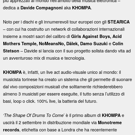
più apprezzati al mondo nell’ambito della musica elettronica –
dedica a
aka
.
Davide Compagnoni
KHOMPA
Noto per i dischi e gli innumerevoli tour europei con gli
STEARICA
– con cui ha costruito un network di collaborazioni internazionali
insieme a mostri sacri del calibro di
Girls Against Boys, Acid
e
Mothers Temple, NoMeansNo, Dälek, Damo Suzuki
Colin
– Davide si lancia con il suo progetto solista dando vita ad
Stetson
un avventuroso mix di musica e tecnologia.
è, infatti, un live act audio-visuale unico al mondo: il
KHOMPA
musicista torinese ha creato un sistema che gli permette di suonare
dal vivo composizioni musicali che solitamente richiederebbero
almeno 3 musicisti per essere eseguite, il tutto senza l’utilizzo di
basi, loop o click. 100% live, la batteria del futuro.
’ è il primo album di
e
‘The Shape Of Drums To Come
KHOMPA
uscirà il 2 settembre in distribuzione mondiale via
Monotreme
, etichetta con base a Londra che ha recentemente
records