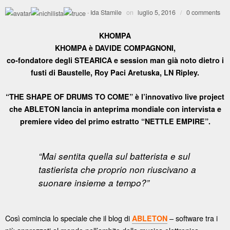
·
Ida Stamile
on
luglio 5, 2016
/
0 comments
KHOMPA
KHOMPA è DAVIDE COMPAGNONI,
co-fondatore degli STEARICA e session man già noto dietro i
fusti di Baustelle, Roy Paci Aretuska, LN Ripley.
“THE SHAPE OF DRUMS TO COME” è l’innovativo live project
che ABLETON lancia in anteprima mondiale con intervista e
premiere video del primo estratto “NETTLE EMPIRE”.
“Mai sentita quella sul batterista e sul
tastierista che proprio non riuscivano a
suonare insieme a tempo?”
Così comincia lo speciale che il blog di
– software tra i
ABLETON