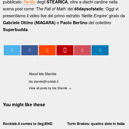
pubblicato
degli
, oltre a dischi cardine nella
‘Fertile’
STEARICA
scena post come
dei
. Oggi vi
‘The Fall of Math’
65daysofstatic
presentiamo il video live del primo estratto
girato da
‘Nettle Empire’
e
del collettivo
Gabriele Ottino (NIAGARA)
Paolo Bertino
.
Superbudda
0
About Ida Stamile
ida.stamile@rocklab.it
View all posts by Ida Stamile
→
You might like these
Rocklab.it comes to (leg)END
Turin Brakes: quattro date in Italia