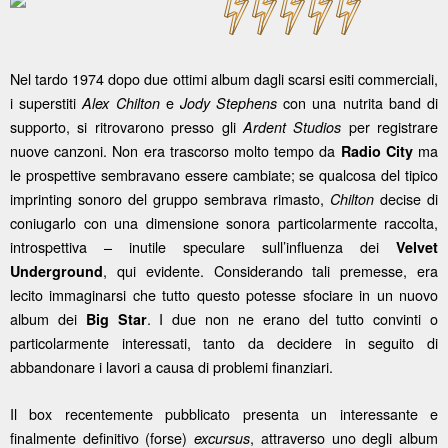
Nel tardo 1974 dopo due ottimi album dagli scarsi esiti commerciali,
i superstiti
e
con una nutrita band di
Alex Chilton
Jody Stephens
supporto, si ritrovarono presso gli
per registrare
Ardent Studios
nuove canzoni. Non era trascorso molto tempo da
ma
Radio City
le prospettive sembravano essere cambiate; se qualcosa del tipico
imprinting sonoro del gruppo sembrava rimasto,
decise di
Chilton
coniugarlo con una dimensione sonora particolarmente raccolta,
introspettiva – inutile speculare sull’influenza dei
Velvet
, qui evidente. Considerando tali premesse, era
Underground
lecito immaginarsi che tutto questo potesse sfociare in un nuovo
album dei
. I due non ne erano del tutto convinti o
Big Star
particolarmente interessati, tanto da decidere in seguito di
abbandonare i lavori a causa di problemi finanziari.
Il box recentemente pubblicato presenta un interessante e
finalmente definitivo (forse)
, attraverso uno degli album
excursus