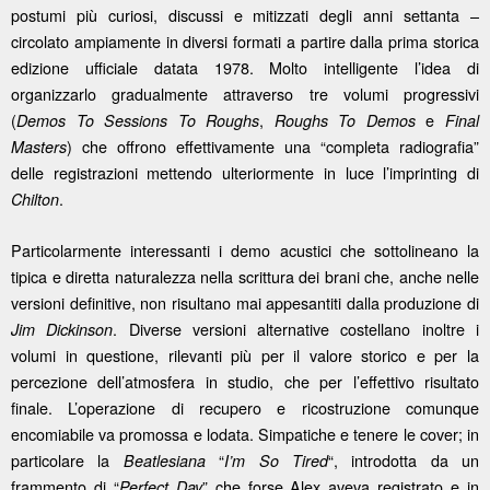
postumi più curiosi, discussi e mitizzati degli anni settanta –
circolato ampiamente in diversi formati a partire dalla prima storica
edizione ufficiale datata 1978. Molto intelligente l’idea di
organizzarlo gradualmente attraverso tre volumi progressivi
(
,
e
Demos To Sessions To Roughs
Roughs To Demos
Final
) che offrono effettivamente una “completa radiografia”
Masters
delle registrazioni mettendo ulteriormente in luce l’imprinting di
.
Chilton
Particolarmente interessanti i demo acustici che sottolineano la
tipica e diretta naturalezza nella scrittura dei brani che, anche nelle
versioni definitive, non risultano mai appesantiti dalla produzione di
. Diverse versioni alternative costellano inoltre i
Jim Dickinson
volumi in questione, rilevanti più per il valore storico e per la
percezione dell’atmosfera in studio, che per l’effettivo risultato
finale. L’operazione di recupero e ricostruzione comunque
encomiabile va promossa e lodata. Simpatiche e tenere le cover; in
particolare la
“
“, introdotta da un
Beatlesiana
I’m So Tired
frammento di “
” che forse Alex aveva registrato e in
Perfect Day