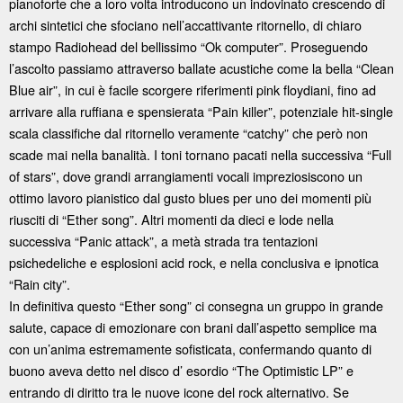
pianoforte che a loro volta introducono un indovinato crescendo di
archi sintetici che sfociano nell’accattivante ritornello, di chiaro
stampo Radiohead del bellissimo “Ok computer”. Proseguendo
l’ascolto passiamo attraverso ballate acustiche come la bella “Clean
Blue air”, in cui è facile scorgere riferimenti pink floydiani, fino ad
arrivare alla ruffiana e spensierata “Pain killer”, potenziale hit-single
scala classifiche dal ritornello veramente “catchy” che però non
scade mai nella banalità. I toni tornano pacati nella successiva “Full
of stars”, dove grandi arrangiamenti vocali impreziosiscono un
ottimo lavoro pianistico dal gusto blues per uno dei momenti più
riusciti di “Ether song”. Altri momenti da dieci e lode nella
successiva “Panic attack”, a metà strada tra tentazioni
psichedeliche e esplosioni acid rock, e nella conclusiva e ipnotica
“Rain city”.
In definitiva questo “Ether song” ci consegna un gruppo in grande
salute, capace di emozionare con brani dall’aspetto semplice ma
con un’anima estremamente sofisticata, confermando quanto di
buono aveva detto nel disco d’ esordio “The Optimistic LP” e
entrando di diritto tra le nuove icone del rock alternativo. Se