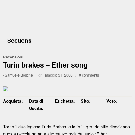
Sections
Recensioni
Turin brakes – Ether song
·
Samuele Boschelli
on
maggio 31, 2003
/
0 comments
Acquista:
Data di
Etichetta:
Sito:
Voto:
Uscita:
Torna il duo inglese Turin Brakes, e lo fa in grande stile rilasciando
questa piccola gemma alternative rock dal titolo “Ether