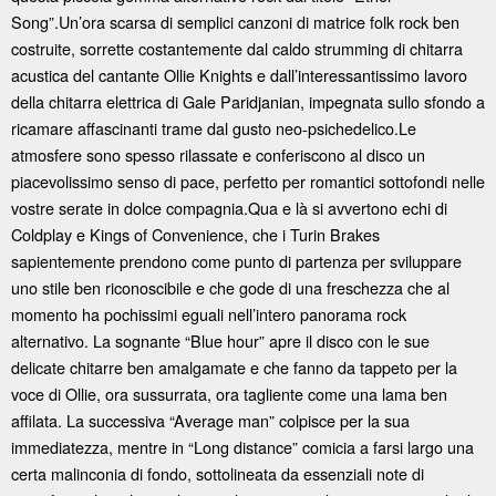
Song”.Un’ora scarsa di semplici canzoni di matrice folk rock ben
costruite, sorrette costantemente dal caldo strumming di chitarra
acustica del cantante Ollie Knights e dall’interessantissimo lavoro
della chitarra elettrica di Gale Paridjanian, impegnata sullo sfondo a
ricamare affascinanti trame dal gusto neo-psichedelico.Le
atmosfere sono spesso rilassate e conferiscono al disco un
piacevolissimo senso di pace, perfetto per romantici sottofondi nelle
vostre serate in dolce compagnia.Qua e là si avvertono echi di
Coldplay e Kings of Convenience, che i Turin Brakes
sapientemente prendono come punto di partenza per sviluppare
uno stile ben riconoscibile e che gode di una freschezza che al
momento ha pochissimi eguali nell’intero panorama rock
alternativo. La sognante “Blue hour” apre il disco con le sue
delicate chitarre ben amalgamate e che fanno da tappeto per la
voce di Ollie, ora sussurrata, ora tagliente come una lama ben
affilata. La successiva “Average man” colpisce per la sua
immediatezza, mentre in “Long distance” comicia a farsi largo una
certa malinconia di fondo, sottolineata da essenziali note di