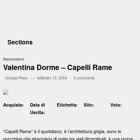
Sections
Recensioni
Valentina Dorme – Capelli Rame
·
Giorgio Pace
on
febbraio 13, 2004
/
0 comments
Acquista:
Data di
Etichetta:
Sito:
Voto:
Uscita:
“Capelli Rame” è il quotidiano, è l’architettura grigia, sono le
macchine che sfrecciano di notte tra viali dimenticati, è una pozza