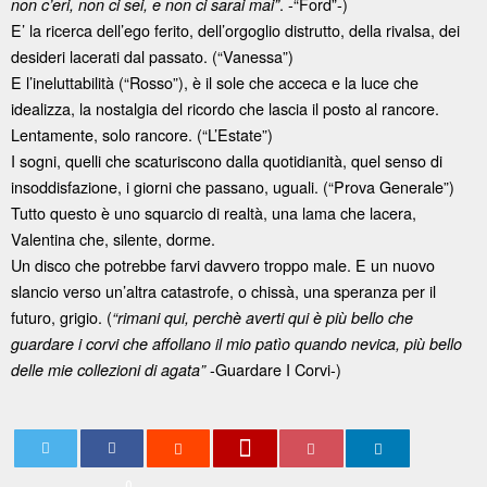
. -“Ford”-)
non c’eri, non ci sei, e non ci sarai mai”
E’ la ricerca dell’ego ferito, dell’orgoglio distrutto, della rivalsa, dei
desideri lacerati dal passato. (“Vanessa”)
E l’ineluttabilità (“Rosso”), è il sole che acceca e la luce che
idealizza, la nostalgia del ricordo che lascia il posto al rancore.
Lentamente, solo rancore. (“L’Estate”)
I sogni, quelli che scaturiscono dalla quotidianità, quel senso di
insoddisfazione, i giorni che passano, uguali. (“Prova Generale”)
Tutto questo è uno squarcio di realtà, una lama che lacera,
Valentina che, silente, dorme.
Un disco che potrebbe farvi davvero troppo male. E un nuovo
slancio verso un’altra catastrofe, o chissà, una speranza per il
futuro, grigio. (
“rimani qui, perchè averti qui è più bello che
guardare i corvi che affollano il mio patìo quando nevica, più bello
-Guardare I Corvi-)
delle mie collezioni di agata”
0