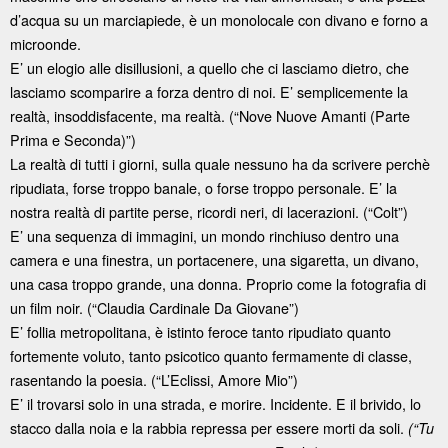
d’acqua su un marciapiede, è un monolocale con divano e forno a
microonde.
E’ un elogio alle disillusioni, a quello che ci lasciamo dietro, che
lasciamo scomparire a forza dentro di noi. E’ semplicemente la
realtà, insoddisfacente, ma realtà. (“Nove Nuove Amanti (Parte
Prima e Seconda)”)
La realtà di tutti i giorni, sulla quale nessuno ha da scrivere perchè
ripudiata, forse troppo banale, o forse troppo personale. E’ la
nostra realtà di partite perse, ricordi neri, di lacerazioni. (“Colt”)
E’ una sequenza di immagini, un mondo rinchiuso dentro una
camera e una finestra, un portacenere, una sigaretta, un divano,
una casa troppo grande, una donna. Proprio come la fotografia di
un film noir. (“Claudia Cardinale Da Giovane”)
E’ follia metropolitana, è istinto feroce tanto ripudiato quanto
fortemente voluto, tanto psicotico quanto fermamente di classe,
rasentando la poesia. (“L’Eclissi, Amore Mio”)
E’ il trovarsi solo in una strada, e morire. Incidente. E il brivido, lo
stacco dalla noia e la rabbia repressa per essere morti da soli.
(“Tu