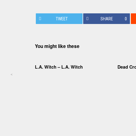
TWEET
SHARE
0
You might like these
L.A. Witch – L.A. Witch
Dead Cr
<
Post navigation