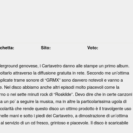
ichetta:
Sito:
Voto:
’underground genovese, i Cartavetro danno alle stampe un primo album.
oltarlo attraverso la diffusione gratuita in rete. Secondo me un’ottima
le complicate trame sonore di “GRMX” sono davvero notevoli e vanno a
e. Nel disco abbiamo anche altri episodi molto piacevoli come la
rno o nei sette minuti rock di “Roskilde”. Devo dire che in certe canzoni
a un po’ a seguire la musica, ma in altre la particolarissima ugola di
colarità che rende questo disco un ottimo prodotto è il travolgente uso
i nelle mani e sotto i piedi dei Cartavetro, a dimostrazione di un’ottima
 servizio di un cd fresco, grintoso e piacevole. Il disco è scaricabile