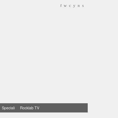
f
w
c
y
n
s
Speciali
Rocklab TV