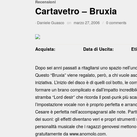
Recensioni
Cartavetro – Bruxia
·
Daniele Guasco
on
marzo 27, 2006
/
0 comments
Acquista:
Data di Uscita:
Et
Dopo sei anni passati a ritagliarsi uno spazio nell
Questo “Bruxia” viene regalato, però, a chi vuole asc
iniziativa. L’inizio del disco è di quelli col botto, 
formare un brano complicato e dall’impatto incredibil
stramba “Lord desir” che ricorda il post-punk più sca
l’impostazione vocale non è proprio perfetta e arranc
Cesare è perfetta nell’accompagnarsi alle note. Parti
dei suoni: gli effetti diventano veri e propri strument
personalità musicale che i ragazzi genovesi mettono al
gratuitamente da www.anomolo.com.