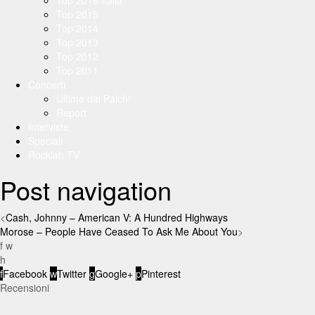
Top 2016 Italia
Top 2015
Top 2014
Top 2013
Top 2012
Top 2011
Concerti
Ultime dai Palchi
Report
Interviste
Speciali
Rocklab TV
Post navigation
<
Cash, Johnny – American V: A Hundred Highways
Morose – People Have Ceased To Ask Me About You
>
f
w
h
f
Facebook
w
Twitter
g
Google+
p
Pinterest
Recensioni