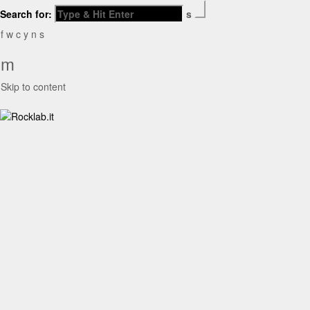
Search for:
s
f
w
c
y
n
s
m
Skip to content