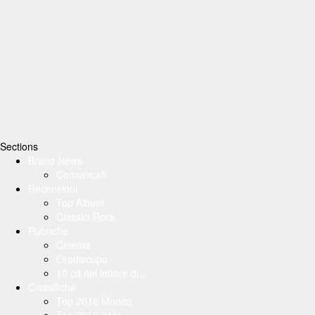
Sections
Brand News
Comunicati
Recensioni
Top Album
Classici Rock
Rubriche
Cinema
Orodiscopo
10 cd nel lettore di...
Classifiche
Top 2016 Mondo