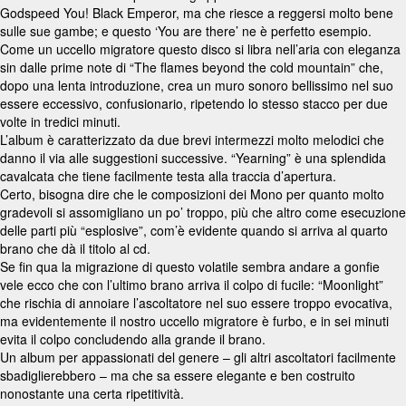
Godspeed You! Black Emperor, ma che riesce a reggersi molto bene
sulle sue gambe; e questo ‘You are there’ ne è perfetto esempio.
Come un uccello migratore questo disco si libra nell’aria con eleganza
sin dalle prime note di “The flames beyond the cold mountain” che,
dopo una lenta introduzione, crea un muro sonoro bellissimo nel suo
essere eccessivo, confusionario, ripetendo lo stesso stacco per due
volte in tredici minuti.
L’album è caratterizzato da due brevi intermezzi molto melodici che
danno il via alle suggestioni successive. “Yearning” è una splendida
cavalcata che tiene facilmente testa alla traccia d’apertura.
Certo, bisogna dire che le composizioni dei Mono per quanto molto
gradevoli si assomigliano un po’ troppo, più che altro come esecuzione
delle parti più “esplosive”, com’è evidente quando si arriva al quarto
brano che dà il titolo al cd.
Se fin qua la migrazione di questo volatile sembra andare a gonfie
vele ecco che con l’ultimo brano arriva il colpo di fucile: “Moonlight”
che rischia di annoiare l’ascoltatore nel suo essere troppo evocativa,
ma evidentemente il nostro uccello migratore è furbo, e in sei minuti
evita il colpo concludendo alla grande il brano.
Un album per appassionati del genere – gli altri ascoltatori facilmente
sbadiglierebbero – ma che sa essere elegante e ben costruito
nonostante una certa ripetitività.