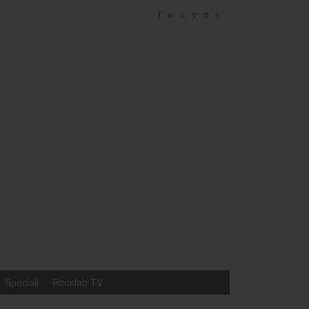
f
w
c
y
n
s
Speciali
Rocklab TV