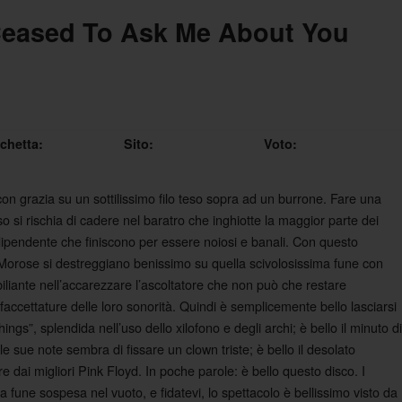
Ceased To Ask Me About You
ichetta:
Sito:
Voto:
n grazia su un sottilissimo filo teso sopra ad un burrone. Fare una
o si rischia di cadere nel baratro che inghiotte la maggior parte dei
ipendente che finiscono per essere noiosi e banali. Con questo
Morose si destreggiano benissimo su quella scivolosissima fune con
iliante nell’accarezzare l’ascoltatore che non può che restare
sfaccettature delle loro sonorità. Quindi è semplicemente bello lasciarsi
ings”, splendida nell’uso dello xilofono e degli archi; è bello il minuto di
lle sue note sembra di fissare un clown triste; è bello il desolato
dai migliori Pink Floyd. In poche parole: è bello questo disco. I
fune sospesa nel vuoto, e fidatevi, lo spettacolo è bellissimo visto da