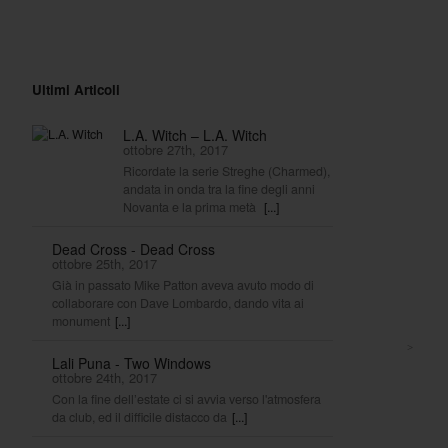
Ultimi Articoli
L.A. Witch – L.A. Witch
ottobre 27th, 2017
Ricordate la serie Streghe (Charmed),
andata in onda tra la fine degli anni
Novanta e la prima metà
[...]
Dead Cross - Dead Cross
ottobre 25th, 2017
Già in passato Mike Patton aveva avuto modo di
collaborare con Dave Lombardo, dando vita ai
monument
[...]
>
Lali Puna - Two Windows
ottobre 24th, 2017
Con la fine dell’estate ci si avvia verso l'atmosfera
da club, ed il difficile distacco da
[...]