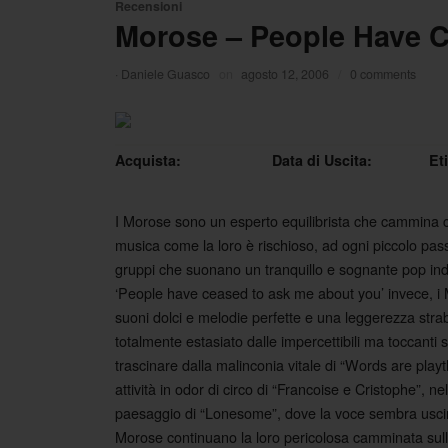
Recensioni
Morose – People Have 
·
Daniele Guasco
on
agosto 12, 2006
/
0 comments
Acquista:
Data di Uscita:
Et
I Morose sono un esperto equilibrista che cammina co
musica come la loro è rischioso, ad ogni piccolo pass
gruppi che suonano un tranquillo e sognante pop ind
‘People have ceased to ask me about you’ invece, i 
suoni dolci e melodie perfette e una leggerezza strab
totalmente estasiato dalle impercettibili ma toccanti 
trascinare dalla malinconia vitale di “Words are playth
attività in odor di circo di “Francoise e Cristophe”, ne
paesaggio di “Lonesome”, dove la voce sembra uscire 
Morose continuano la loro pericolosa camminata sulla 