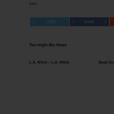
fuori.
TWEET
SHARE
0
You might like these
L.A. Witch – L.A. Witch
Dead Cr
<
Post navigation