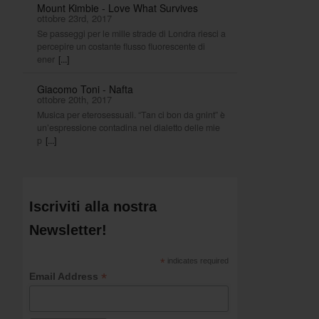
Mount Kimbie - Love What Survives
ottobre 23rd, 2017
Se passeggi per le mille strade di Londra riesci a
percepire un costante flusso fluorescente di
ener
[...]
Giacomo Toni - Nafta
ottobre 20th, 2017
Musica per eterosessuali. “Tan ci bon da gnint” è
un’espressione contadina nel dialetto delle mie
p
[...]
Iscriviti alla nostra
Newsletter!
*
indicates required
*
Email Address