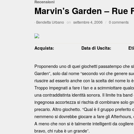
Recensioni
Marvin's Garden – Rue F
·
Bendetta Urbano
on
settembre 4, 2006
/
0 comments
Acquista:
Data di Uscita:
Et
Proponendo uno di quei giochetti passatempo che si i
Garden”, solo dal nome “secondo voi che genere suona
riuscire ad esserlo anche con la scelta del nome lo è
Troppo impegnati a fare i fan e a scimmiottare qualcu
una contraddistinta identità sonora. Il limite tra ban
ingegnosa accortezza si rischia di combinare solo gr
precario. Altro giochetto. “Qual è il gruppo preferi
nemmeno si dovrebbe giocare a fare gli Afterhours, 
A meno che non si è talmente intelligenti da cogliere
bravo, chi ruba è un grande”.