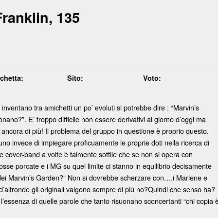
ranklin, 135
ichetta:
Sito:
Voto:
nventano tra amichetti un po’ evoluti si potrebbe dire : “Marvin’s
no?”. E’ troppo difficile non essere derivativi al giorno d’oggi ma
 ancora di più! Il problema del gruppo in questione è proprio questo.
no invece di impiegare proficuamente le proprie doti nella ricerca di
d e cover-band a volte è talmente sottile che se non si opera con
osse porcate e i MG su quel limite ci stanno in equilibrio decisamente
to dei Marvin’s Garden?” Non si dovrebbe scherzare con….i Marlene e
d’altronde gli originali valgono sempre di più no?Quindi che senso ha?
 l’essenza di quelle parole che tanto risuonano sconcertanti “chi copia 