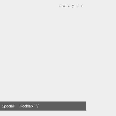
f
w
c
y
n
s
Speciali
Rocklab TV