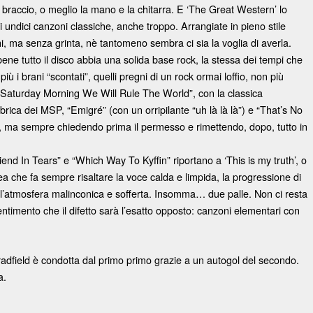
 braccio, o meglio la mano e la chitarra. E ‘The Great Western’ lo
 undici canzoni classiche, anche troppo. Arrangiate in pieno stile
, ma senza grinta, nè tantomeno sembra ci sia la voglia di averla.
bene tutto il disco abbia una solida base rock, la stessa dei tempi che
iù i brani “scontati”, quelli pregni di un rock ormai loffio, non più
n Saturday Morning We Will Rule The World”, con la classica
rica dei MSP, “Emigré” (con un orripilante “uh là là là”) e “That’s No
, ma sempre chiedendo prima il permesso e rimettendo, dopo, tutto in
riend In Tears” e “Which Way To Kyffin” riportano a ‘This is my truth’, o
nea che fa sempre risaltare la voce calda e limpida, la progressione di
l’atmosfera malinconica e sofferta. Insomma… due palle. Non ci resta
sentimento che il difetto sarà l’esatto opposto: canzoni elementari con
Bradfield è condotta dal primo primo grazie a un autogol del secondo.
a.