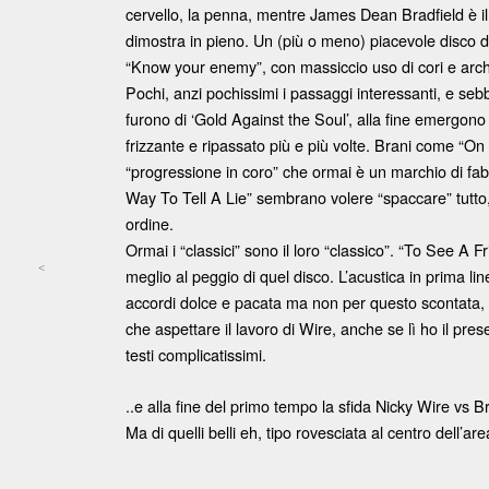
cervello, la penna, mentre James Dean Bradfield è il
dimostra in pieno. Un (più o meno) piacevole disco di
“Know your enemy”, con massiccio uso di cori e archi
Pochi, anzi pochissimi i passaggi interessanti, e seb
furono di ‘Gold Against the Soul’, alla fine emergono p
frizzante e ripassato più e più volte. Brani come “O
“progressione in coro” che ormai è un marchio di fabb
Way To Tell A Lie” sembrano volere “spaccare” tutto
ordine.
Ormai i “classici” sono il loro “classico”. “To See A F
<
meglio al peggio di quel disco. L’acustica in prima li
Post navigation
accordi dolce e pacata ma non per questo scontata, 
che aspettare il lavoro di Wire, anche se lì ho il pre
testi complicatissimi.
..e alla fine del primo tempo la sfida Nicky Wire vs 
Ma di quelli belli eh, tipo rovesciata al centro dell’are