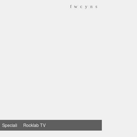
f
w
c
y
n
s
Speciali
Rocklab TV