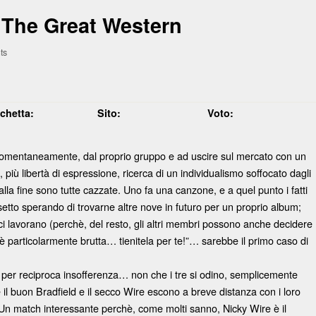
 The Great Western
ts
ichetta:
Sito:
Voto:
 momentaneamente, dal proprio gruppo e ad uscire sul mercato con un
più libertà di espressione, ricerca di un individualismo soffocato dagli
la fine sono tutte cazzate. Uno fa una canzone, e a quel punto i fatti
etto sperando di trovarne altre nove in futuro per un proprio album;
 ci lavorano (perchè, del resto, gli altri membri possono anche decidere
particolarmente brutta… tienitela per te!”… sarebbe il primo caso di
per reciproca insofferenza… non che i tre si odino, semplicemente
he il buon Bradfield e il secco Wire escono a breve distanza con i loro
a. Un match interessante perchè, come molti sanno, Nicky Wire è il