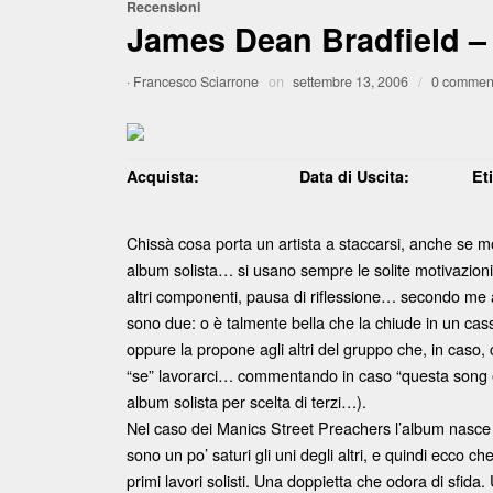
Recensioni
James Dean Bradfield –
·
Francesco Sciarrone
on
settembre 13, 2006
/
0 commen
Acquista:
Data di Uscita:
Et
Chissà cosa porta un artista a staccarsi, anche se
album solista… si usano sempre le solite motivazioni, 
altri componenti, pausa di riflessione… secondo me al
sono due: o è talmente bella che la chiude in un cass
oppure la propone agli altri del gruppo che, in caso,
“se” lavorarci… commentando in caso “questa song è 
album solista per scelta di terzi…).
Nel caso dei Manics Street Preachers l’album nasce 
sono un po’ saturi gli uni degli altri, e quindi ecco c
primi lavori solisti. Una doppietta che odora di sfid