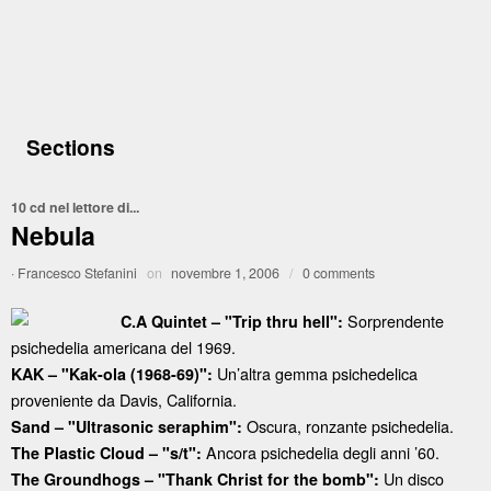
Sections
10 cd nel lettore di...
Nebula
·
Francesco Stefanini
on
novembre 1, 2006
/
0 comments
Sorprendente
C.A Quintet – "Trip thru hell":
psichedelia americana del 1969.
Un’altra gemma psichedelica
KAK – "Kak-ola (1968-69)":
proveniente da Davis, California.
Oscura, ronzante psichedelia.
Sand – "Ultrasonic seraphim":
Ancora psichedelia degli anni ’60.
The Plastic Cloud – "s/t":
Un disco
The Groundhogs – "Thank Christ for the bomb":