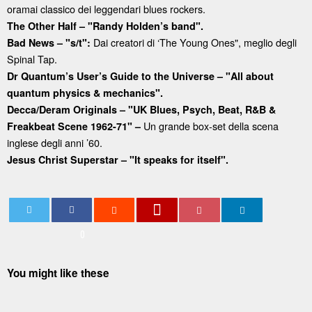
oramai classico dei leggendari blues rockers.
The Other Half – "Randy Holden’s band".
Dai creatori di ‘The Young Ones", meglio degli
Bad News – "s/t":
Spinal Tap.
Dr Quantum’s User’s Guide to the Universe – "All about
quantum physics & mechanics".
Decca/Deram Originals – "UK Blues, Psych, Beat, R&B &
Un grande box-set della scena
Freakbeat Scene 1962-71" –
inglese degli anni ’60.
Jesus Christ Superstar – "It speaks for itself".
0
You might like these