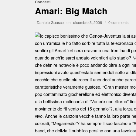
Concerti
Amari: Big Match
·
Daniele Guasco
on
dicembre 3, 2006
/
0 comments
Io capisco benissimo che Genoa-Juventus la si as
con un'amica le ho fatto sorbire tutta la telecronaca d
sentire gli Amari ieri sera eravamo una trentina di 
quando anch'io sarei andato volentieri allo stadio? 
che definire notevole è poco andando oltre a ogni 
impressioni avuto quest'estate sentendoli sotto al d
vecchie che quelle più recenti unendoci anche parecch
caratteristiche veramente gustose. “Gran master mog
pop contaminato giocherellone ed elettronico diventa
e la bellissima malinconia di “Venere non ritorna” fino
movimento de “Il vento del 15 gennaio”?, alla forza 
vivo. Anche le canzoni vecchie fanno la loro parte ne
colorati, “Megamedio”? ha sempre il suo fascino e “W
band, che delizia il pubblico persino con una favolos