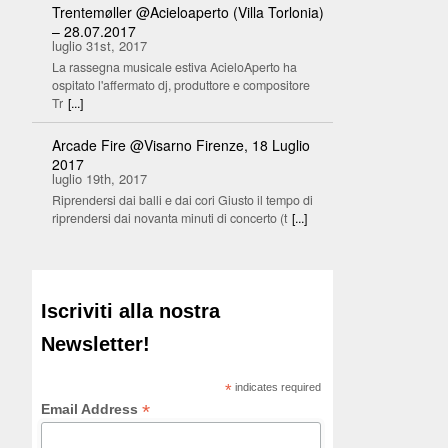
Trentemøller @Acieloaperto (Villa Torlonia)
– 28.07.2017
luglio 31st, 2017
La rassegna musicale estiva AcieloAperto ha
ospitato l'affermato dj, produttore e compositore
Tr
[...]
Arcade Fire @Visarno Firenze, 18 Luglio
2017
luglio 19th, 2017
Riprendersi dai balli e dai cori Giusto il tempo di
riprendersi dai novanta minuti di concerto (t
[...]
Iscriviti alla nostra
Newsletter!
*
indicates required
*
Email Address