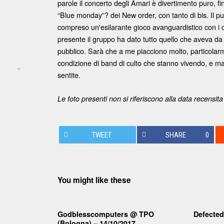
parole il concerto degli Amari è divertimento puro, 
“Blue monday”? dei New order, con tanto di bis. Il punto
compreso un'esilarante gioco avanguardistico con i 
presente il gruppo ha dato tutto quello che aveva da
pubblico. Sarà che a me piacciono molto, particolarme
condizione di band di culto che stanno vivendo, e mag
<
sentite.
Post navigation
Le foto presenti non si riferiscono alla data recensita 
TWEET
SHARE
0
You might like these
Godblesscomputers @ TPO
Defected
(Bologna) – 14/10/2017