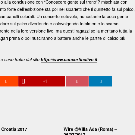
fino alla conclusione con “Conoscere gente sul treno”? mischiata con
 forte dell'esibizione sta poi nei siparietti che il quintetto fa sul palco,
campanelli colorati. Un concerto notevole, nonostante la poca gente
 dare sul palco divertendo e coinvolgendo totalmente lo scarso
nte nella loro versione live, ma questi ragazzi se la meritano tutta la
ari prima o poi riusciranno a battere anche le partite di calcio più
e sono tratte dal sito:
http://www.concertinalive.it
+1
 Croatia 2017
Wire @Villa Ada (Roma) –
26/07/2017