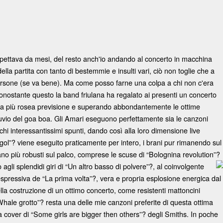
pettava da mesi, del resto anch'io andando al concerto in macchina
ella partita con tanto di bestemmie e insulti vari, ciò non toglie che a
persone (se va bene). Ma come posso farne una colpa a chi non c'era
Nonostante questo la band friulana ha regalato ai presenti un concerto
mia più rosea previsione e superando abbondantemente le ottime
iluvio del goa boa. Gli Amari eseguono perfettamente sia le canzoni
i interessantissimi spunti, dando così alla loro dimensione live
ol”? viene eseguito praticamente per intero, i brani pur rimanendo sul
no più robusti sul palco, comprese le scuse di “Bolognina revolution”?
 agli splendidi giri di
“Un altro basso di polvere”?, al coinvolgente
espressiva de “La prima volta”?, vera e propria esplosione energica dal
lla costruzione di un ottimo concerto, come resistenti mattoncini
hale grotto”? resta una delle mie canzoni preferite di questa ottima
a cover di “Some girls are bigger then others”? degli Smiths. In poche