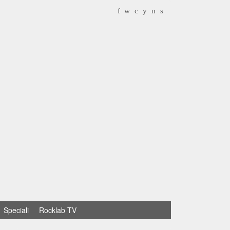
f
w
c
y
n
s
Speciali
Rocklab TV