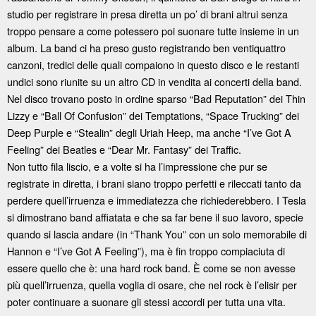
studio per registrare in presa diretta un po’ di brani altrui senza
troppo pensare a come potessero poi suonare tutte insieme in un
album. La band ci ha preso gusto registrando ben ventiquattro
canzoni, tredici delle quali compaiono in questo disco e le restanti
undici sono riunite su un altro CD in vendita ai concerti della band.
Nel disco trovano posto in ordine sparso “Bad Reputation” dei Thin
Lizzy e “Ball Of Confusion” dei Temptations, “Space Trucking” dei
Deep Purple e “Stealin” degli Uriah Heep, ma anche “I’ve Got A
Feeling” dei Beatles e “Dear Mr. Fantasy” dei Traffic.
Non tutto fila liscio, e a volte si ha l’impressione che pur se
registrate in diretta, i brani siano troppo perfetti e rileccati tanto da
perdere quell’irruenza e immediatezza che richiederebbero. I Tesla
si dimostrano band affiatata e che sa far bene il suo lavoro, specie
quando si lascia andare (in “Thank You” con un solo memorabile di
Hannon e “I’ve Got A Feeling”), ma è fin troppo compiaciuta di
essere quello che è: una hard rock band. È come se non avesse
più quell’irruenza, quella voglia di osare, che nel rock è l’elisir per
poter continuare a suonare gli stessi accordi per tutta una vita.