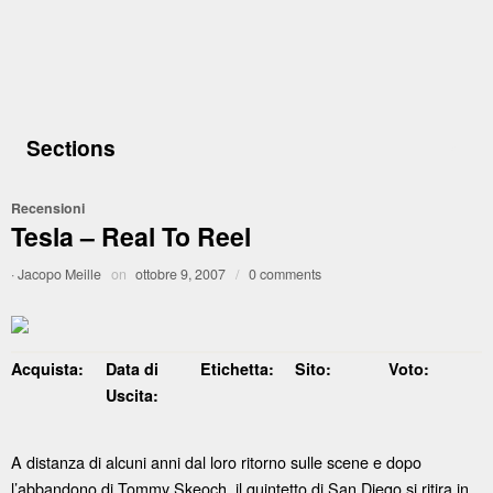
Sections
Recensioni
Tesla – Real To Reel
·
Jacopo Meille
on
ottobre 9, 2007
/
0 comments
Acquista:
Data di
Etichetta:
Sito:
Voto:
Uscita:
A distanza di alcuni anni dal loro ritorno sulle scene e dopo
l’abbandono di Tommy Skeoch, il quintetto di San Diego si ritira in