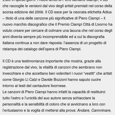
che raccoglie le versioni dal vivo degli artisti premiati nel corso della
scorsa edizione del 2006. Il CD esce per la neonata etichetta Adius
– titolo di una delle canzone più significative di Piero Ciampi – il
nuovo marchio discografico che il Premio Ciampi Città di Livorno ha
voluto creare per cercare di colmare una lacuna che nel corso degli
anni diventa sempre più incomprensibile ed a cui la discografia
italiana continua a non dare risposta: l’assenza di un progetto di
ristampa dei catalogo dell’opera di Piero Ciampi.
Il CD è una testimonianza importante che mostra, grazie alla
registrazione dal vivo, la vitalità di canzoni che sembrano non
invecchiare e che accettano ben volentieri i nuovi “vestiti” che artisti
come Giorgio Li Calzi e Davide Bozzoni hanno saputo cucire
intorno ai testi del cantautore livornese.
Le canzoni di Piero Ciampi hanno infatti la capacità di restituirci
tutto l’estro e l’unicità del suo autore senza schiacciare la
personalità e la sensibilità di coloro che si avvicinano a loro con
l’entusiasmo e la voglia di mettersi alla prova:
Andare, Camminare,