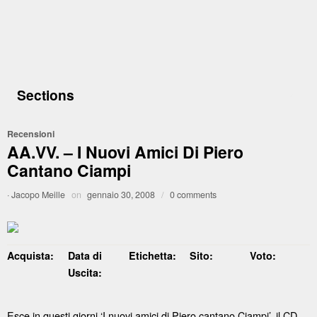
Sections
Recensioni
AA.VV. – I Nuovi Amici Di Piero
Cantano Ciampi
·
Jacopo Meille
on
gennaio 30, 2008
/
0 comments
Acquista:
Data di
Etichetta:
Sito:
Voto:
Uscita:
Esce in questi giorni ‘I nuovi amici di Piero cantano Ciampi’, il CD