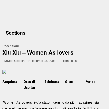
Sections
Recensioni
Xiu Xiu – Women As lovers
·
Davide Cedolin
on
febbraio 28, 2008
/
0 comments
Acquista:
Data di
Etichetta:
Sito:
Voto:
Uscita:
‘Women As Lovers’ è già stato incensito da più magazines, sia
cartacei che web, per essere un album di qualità incredibili, dal