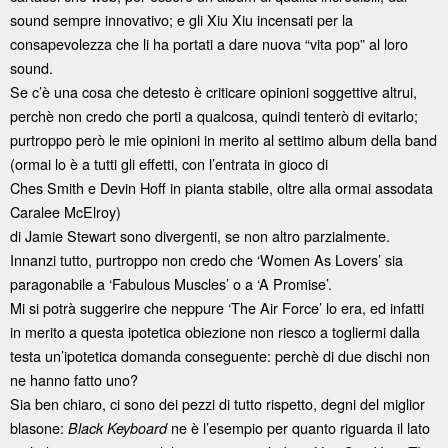
sound sempre innovativo; e gli Xiu Xiu incensati per la
consapevolezza che li ha portati a dare nuova “vita pop” al loro
sound.
Se c’è una cosa che detesto è criticare opinioni soggettive altrui,
perchè non credo che porti a qualcosa, quindi tenterò di evitarlo;
purtroppo però le mie opinioni in merito al settimo album della band
(ormai lo è a tutti gli effetti, con l’entrata in gioco di
Ches Smith e Devin Hoff in pianta stabile, oltre alla ormai assodata
Caralee McElroy)
di Jamie Stewart sono divergenti, se non altro parzialmente.
Innanzi tutto, purtroppo non credo che ‘Women As Lovers’ sia
paragonabile a ‘Fabulous Muscles’ o a ‘A Promise’.
Mi si potrà suggerire che neppure ‘The Air Force’ lo era, ed infatti
in merito a questa ipotetica obiezione non riesco a togliermi dalla
testa un’ipotetica domanda conseguente: perchè di due dischi non
ne hanno fatto uno?
Sia ben chiaro, ci sono dei pezzi di tutto rispetto, degni del miglior
blasone:
ne è l’esempio per quanto riguarda il lato
Black Keyboard