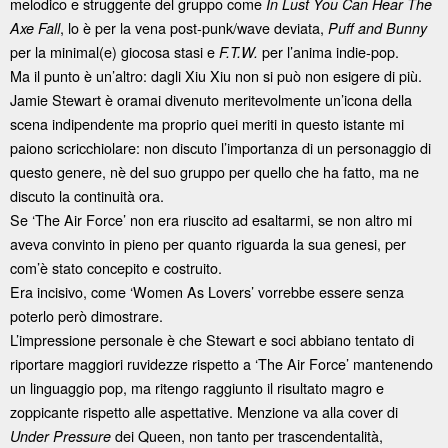
melodico e struggente del gruppo come
In Lust You Can Hear The
, lo è per la vena post-punk/wave deviata,
Axe Fall
Puff and Bunny
per la minimal(e) giocosa stasi e
per l’anima indie-pop.
F.T.W.
Ma il punto è un’altro: dagli Xiu Xiu non si può non esigere di più.
Jamie Stewart è oramai divenuto meritevolmente un’icona della
scena indipendente ma proprio quei meriti in questo istante mi
paiono scricchiolare: non discuto l’importanza di un personaggio di
questo genere, nè del suo gruppo per quello che ha fatto, ma ne
discuto la continuità ora.
Se ‘The Air Force’ non era riuscito ad esaltarmi, se non altro mi
aveva convinto in pieno per quanto riguarda la sua genesi, per
com’è stato concepito e costruito.
Era incisivo, come ‘Women As Lovers’ vorrebbe essere senza
poterlo però dimostrare.
L’impressione personale è che Stewart e soci abbiano tentato di
riportare maggiori ruvidezze rispetto a ‘The Air Force’ mantenendo
un linguaggio pop, ma ritengo raggiunto il risultato magro e
zoppicante rispetto alle aspettative. Menzione va alla cover di
dei Queen, non tanto per trascendentalità,
Under Pressure