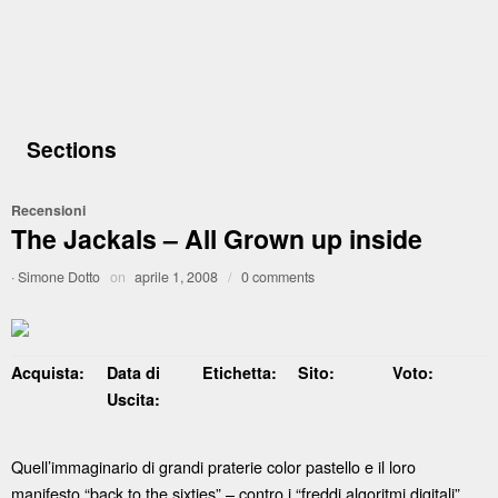
Sections
Recensioni
The Jackals – All Grown up inside
·
Simone Dotto
on
aprile 1, 2008
/
0 comments
Acquista:
Data di
Etichetta:
Sito:
Voto:
Uscita:
Quell’immaginario di grandi praterie color pastello e il loro
manifesto “back to the sixties” – contro i “freddi algoritmi digitali”,