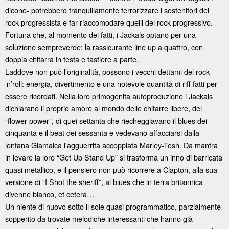
dicono- potrebbero tranquillamente terrorizzare i sostenitori del
rock progressista e far riaccomodare quelli del rock progressivo.
Fortuna che, al momento dei fatti, i Jackals optano per una
soluzione sempreverde: la rassicurante line up a quattro, con
doppia chitarra in testa e tastiere a parte.
Laddove non può l’originalità, possono i vecchi dettami del rock
‘n’roll: energia, divertimento e una notevole quantità di riff fatti per
essere ricordati. Nella loro primogenita autoproduzione i Jackals
dichiarano il proprio amore al mondo delle chitarre libere, del
“flower power”, di quei settanta che riecheggiavano il blues dei
cinquanta e il beat dei sessanta e vedevano affacciarsi dalla
lontana Giamaica l’agguerrita accoppiata Marley-Tosh. Da mantra
in levare la loro “Get Up Stand Up” si trasforma un inno di barricata
quasi metallico, e il pensiero non può ricorrere a Clapton, alla sua
versione di “I Shot the sheriff”, al blues che in terra britannica
divenne bianco, et cetera…
Un niente di nuovo sotto il sole quasi programmatico, parzialmente
sopperito da trovate melodiche interessanti che hanno già