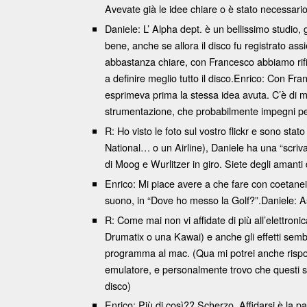
Avevate già le idee chiare o è stato necessari
Daniele: L’ Alpha dept. è un bellissimo studio, 
bene, anche se allora il disco fu registrato a
abbastanza chiare, con Francesco abbiamo rifin
a definire meglio tutto il disco.Enrico: Con Fran
esprimeva prima la stessa idea avuta. C’è di 
strumentazione, che probabilmente impegni per
R: Ho visto le foto sul vostro flickr e sono st
National… o un Airline), Daniele ha una “scriva
di Moog e Wurlitzer in giro. Siete degli amanti
Enrico: Mi piace avere a che fare con coetane
suono, in “Dove ho messo la Golf?”.Daniele: A
R: Come mai non vi affidate di più all’elettro
Drumatix o una Kawai) e anche gli effetti sem
programma al mac. (Qua mi potrei anche rispo
emulatore, e personalmente trovo che questi su
disco)
Enrico: Più di così?? Scherzo. Affidarsi è la p