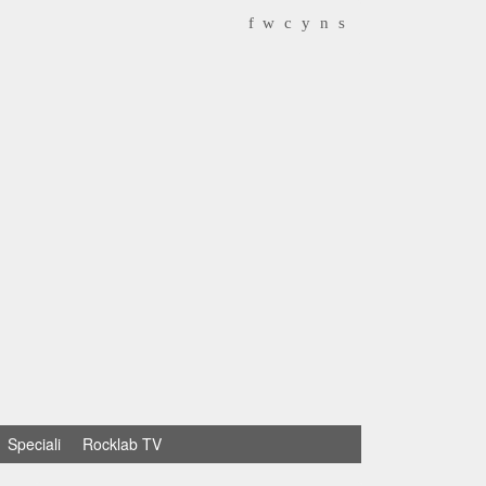
f
w
c
y
n
s
Speciali
Rocklab TV