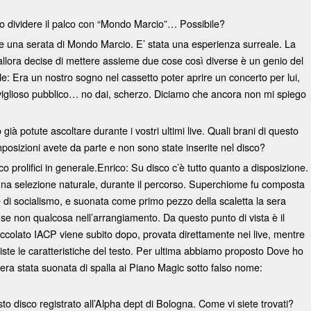
sto dividere il palco con “Mondo Marcio”… Possibile?
ire una serata di Mondo Marcio. E’ stata una esperienza surreale. La
allora decise di mettere assieme due cose così diverse è un genio del
e: Era un nostro sogno nel cassetto poter aprire un concerto per lui,
viglioso pubblico… no dai, scherzo. Diciamo che ancora non mi spiego
già potute ascoltare durante i vostri ultimi live. Quali brani di questo
posizioni avete da parte e non sono state inserite nel disco?
rolifici in generale.Enrico: Su disco c’è tutto quanto a disposizione.
 una selezione naturale, durante il percorso. Superchiome fu composta
e di socialismo, e suonata come primo pezzo della scaletta la sera
se non qualcosa nell’arrangiamento. Da questo punto di vista è il
occolato IACP viene subito dopo, provata direttamente nei live, mentre
iste le caratteristiche del testo. Per ultima abbiamo proposto Dove ho
 era stata suonata di spalla ai Piano Magic sotto falso nome:
o disco registrato all’Alpha dept di Bologna. Come vi siete trovati?