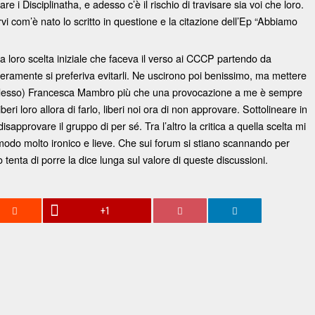
are i Disciplinatha, e adesso c’è il rischio di travisare sia voi che loro.
vi com’è nato lo scritto in questione e la citazione dell’Ep “Abbiamo
 loro scelta iniziale che faceva il verso ai CCCP partendo da
 veramente si preferiva evitarli. Ne uscirono poi benissimo, ma mettere
ca adesso) Francesca Mambro più che una provocazione a me è sempre
 loro allora di farlo, liberi noi ora di non approvare. Sottolineare in
isapprovare il gruppo di per sé. Tra l’altro la critica a quella scelta mi
n modo molto ironico e lieve. Che sui forum si stiano scannando per
 tenta di porre la dice lunga sul valore di queste discussioni.
+1