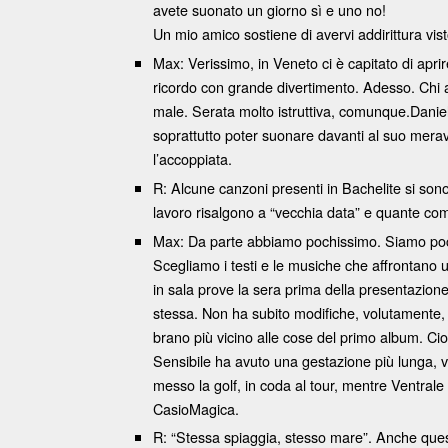
avete suonato un giorno sì e uno no!
Un mio amico sostiene di avervi addirittura vi
Max: Verissimo, in Veneto ci è capitato di apr
ricordo con grande divertimento. Adesso. Chi 
male. Serata molto istruttiva, comunque.Daniel
soprattutto poter suonare davanti al suo mera
l’accoppiata.
R: Alcune canzoni presenti in Bachelite si sono 
lavoro risalgono a “vecchia data” e quante com
Max: Da parte abbiamo pochissimo. Siamo poco p
Scegliamo i testi e le musiche che affrontano
in sala prove la sera prima della presentazion
stessa. Non ha subito modifiche, volutamente, 
brano più vicino alle cose del primo album. Ci
Sensibile ha avuto una gestazione più lunga, v
messo la golf, in coda al tour, mentre Ventrale
CasioMagica.
R: “Stessa spiaggia, stesso mare”. Anche quest