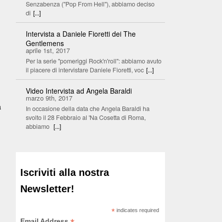
Senzabenza ("Pop From Hell"), abbiamo deciso
di
[...]
Intervista a Daniele Fioretti dei The
Gentlemens
aprile 1st, 2017
Per la serie "pomeriggi Rock'n'roll": abbiamo avuto
il piacere di intervistare Daniele Fioretti, voc
[...]
Video Intervista ad Angela Baraldi
marzo 9th, 2017
à
In occasione della data che Angela Baraldi ha
svolto il 28 Febbraio al 'Na Cosetta di Roma,
abbiamo
[...]
a
Iscriviti alla nostra
Newsletter!
*
indicates required
Email Address