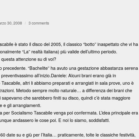
rzo 30, 2008
/
3 comments
abile è stato il disco del 2005, il classico “botto” inaspettato che vi ha
onalmente “La” realtà italiana) più valide dell’ultimo periodo.
i questa attenzione su di voi?
co precedente. “Bachelite” ha avuto una gestazione abbastanza serena
preventivassimo all’inizio.Daniele: Alcuni brani erano già in
scabile, altri li abbiamo preparati e arrangiati in sala prove, uno è
egistrazioni. Metodo sempre molto naturale… a differenza dei brani che
 sapevamo che sarebbero finiti su disco, quindi c’è stata maggiore
 e gli arrangiamenti.
ta per Socialismo Tascabile venga poi confermata. L’idea principale era
unque andassero le cose poi. E noi lo siamo, soddisfatti.
 date su e giù per l’Italia… praticamente, tolte le classiche festività,