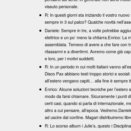
vissuto personale.
R: In questi giorni sta iniziando il vostro nuovo
sempre in 3 sul palco? Qualche novità nell’asse
Daniele: Sempre in tre, a volte potrebbe aggiu
elettrico e un po’ meno la chitarra.Enrico: La 
assemblata. Temevo di avere a che fare con tro
rilassarmi e a divertirmi. Avremo come già capit
e loro, per i motivi suddetti.
R: In un periodo in cui molti italiani vanno all
Disco Pax abbiano testi troppo storici e socia
all’estero vengano capiti… alla fine è sempre it
Enrico: Alcune soluzioni tecniche per l’estero so
modo da farsi chiamare. Sicuramente i punti di r
certi casi, quando si parla di internazionale, 
altro a cui pensare, all’epoca. Vedremo.Daniel
ad uscire dal confine. Magari distribuiremo libre
R: Lo scorso album i Julie’s, questo i Disciplin