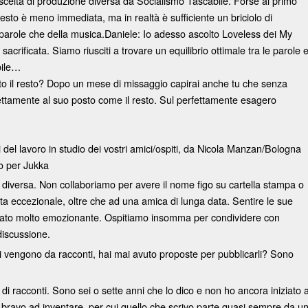
scelta di produzione diversa da Socialismo Tascabile. Forse al primo
esto è meno immediata, ma in realtà è sufficiente un briciolo di
 parole che della musica.Daniele: Io adesso ascolto Loveless dei My
acrificata. Siamo riusciti a trovare un equilibrio ottimale tra le parole 
ibile…
tto il resto? Dopo un mese di missaggio capirai anche tu che senza
ettamente al suo posto come il resto. Sul perfettamente esagero
ci del lavoro in studio dei vostri amici/ospiti, da Nicola Manzan/Bologna
o per Jukka
 diversa. Non collaboriamo per avere il nome figo su cartella stampa o
 eccezionale, oltre che ad una amica di lunga data. Sentire le sue
è stato molto emozionante. Ospitiamo insomma per condividere con
discussione.
 vengono da racconti, hai mai avuto proposte per pubblicarli? Sono
di racconti. Sono sei o sette anni che lo dico e non ho ancora iniziato 
 bravo ad inventare, per cui quello che scrivo parte quasi sempre da u