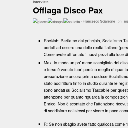
Interviste
Offlaga Disco Pax
·
Francesco Sciarrone
on
ma
Rocklab: Partiamo dal principio, Socialismo Tasc
portati ad essere una delle realtà italiane (pers
Come avete affrontato i nuovi pezzi alla luce d
Max: In modo un po’ meno scapigliato del dis
e forse è venuto fuori persino meglio di quanto 
preparazione ancora prima uscisse Socialismo Ta
stato addirittura finito in studio durante le r
sono andati su Socialismo Tascabile per questi
attenzione per quanto riguarda la composizione
Enrico: Non è scontato che l’attenzione ricevu
di soddisfare noi stessi per vivere in pace com
R: Se non sbaglio avete fatto qualcosa come 160