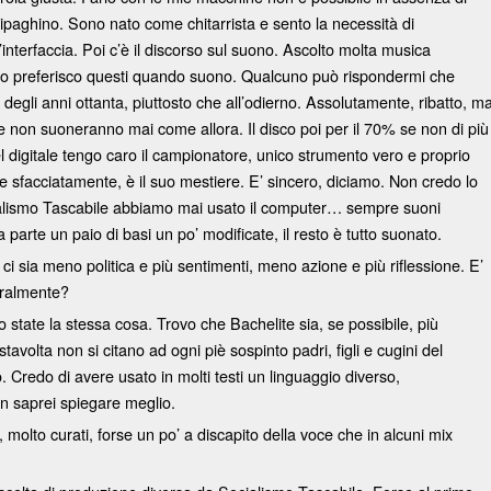
 ripaghino. Sono nato come chitarrista e sento la necessità di
nterfaccia. Poi c’è il discorso sul suono. Ascolto molta musica
, io preferisco questi quando suono. Qualcuno può rispondermi che
gli anni ottanta, piuttosto che all’odierno. Assolutamente, ribatto, m
ose non suoneranno mai come allora. Il disco poi per il 70% se non di più
el digitale tengo caro il campionatore, unico strumento vero e proprio
e sfacciatamente, è il suo mestiere. E’ sincero, diciamo. Non credo lo
ialismo Tascabile abbiamo mai usato il computer… sempre suoni
parte un paio di basi un po’ modificate, il resto è tutto suonato.
i sia meno politica e più sentimenti, meno azione e più riflessione. E’
uralmente?
state la stessa cosa. Trovo che Bachelite sia, se possibile, più
tavolta non si citano ad ogni piè sospinto padri, figli e cugini del
 Credo di avere usato in molti testi un linguaggio diverso,
on saprei spiegare meglio.
, molto curati, forse un po’ a discapito della voce che in alcuni mix