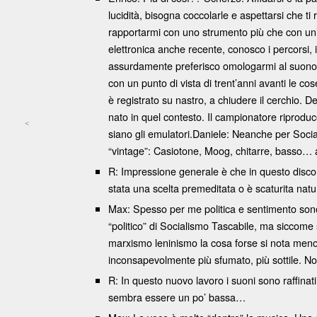
lucidità, bisogna coccolarle e aspettarsi che ti
rapportarmi con uno strumento più che con un’i
elettronica anche recente, conosco i percorsi
assurdamente preferisco omologarmi al suono de
con un punto di vista di trent’anni avanti le c
è registrato su nastro, a chiudere il cerchio. D
nato in quel contesto. Il campionatore riproduc
<
siano gli emulatori.Daniele: Neanche per Soc
Post navigation
“vintage”: Casiotone, Moog, chitarre, basso… a 
R: Impressione generale è che in questo disco c
stata una scelta premeditata o è scaturita nat
Max: Spesso per me politica e sentimento sono 
“politico” di Socialismo Tascabile, ma siccome s
marxismo leninismo la cosa forse si nota meno.
inconsapevolmente più sfumato, più sottile. N
R: In questo nuovo lavoro i suoni sono raffinati
sembra essere un po’ bassa…