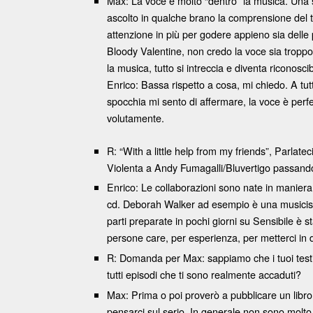
Max: La voce è molto “dentro” la musica. Una 
ascolto in qualche brano la comprensione del t
attenzione in più per godere appieno sia delle
Bloody Valentine, non credo la voce sia troppo s
la musica, tutto si intreccia e diventa riconosc
Enrico: Bassa rispetto a cosa, mi chiedo. A tu
spocchia mi sento di affermare, la voce è perf
volutamente.
R: “With a little help from my friends”, Parlate
Violenta a Andy Fumagalli/Bluvertigo passand
Enrico: Le collaborazioni sono nate in maniera
cd. Deborah Walker ad esempio è una musicista
parti preparate in pochi giorni su Sensibile 
persone care, per esperienza, per metterci in 
R: Domanda per Max: sappiamo che i tuoi testi
tutti episodi che ti sono realmente accaduti?
Max: Prima o poi proverò a pubblicare un libro 
pensarci sul serio. In generale non sono molto