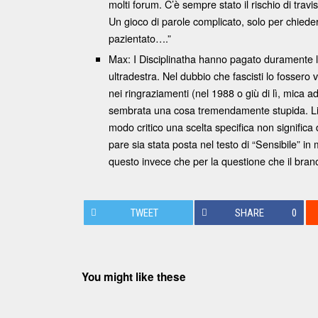
molti forum. C’è sempre stato il rischio di travis
Un gioco di parole complicato, solo per chieder
pazientato….”
Max: I Disciplinatha hanno pagato duramente la
ultradestra. Nel dubbio che fascisti lo fossero
nei ringraziamenti (nel 1988 o giù di lì, mi
sembrata una cosa tremendamente stupida. Liberi
modo critico una scelta specifica non significa d
pare sia stata posta nel testo di “Sensibile” i
questo invece che per la questione che il brano
TWEET
SHARE
0
You might like these