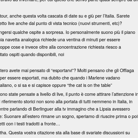
 tour, anche questa volta cascata di date su e giù per l’Italia. Sarete
tto live anche dal punto di vista tecnico (nuovi strumenti, etc)?
ngersi qualche ospite a sorpresa. Io personalmente suono più il piano
mia navetta analogica richiede una ventina di minuti per essere
ppe cose e invece oltre alla concentrazione richiesta riesco a
ato ospiti quando disponibili, noi
’estero avete mai pensato di “esportarvi”? Molti pensano che gli Offlaga
li per essere esportati, ma dubito che quando i Marlene vadano
aliano, o si sa e si capisce oppure “the cat is on the table”
no state pensate a livello di live, il punto è come attirare l’attenzione i
iferimento storici non sono alla portata di tutti nemmeno in Italia, in
mentre parlando di Berlinguer alla tv immagino che a Lipsia avessero
e: Suonare all’estero rimane un sogno, speriamo di riuscire prima o poi
tti con i testi tradotti a fronte…
atha. Questa vostra citazione sta alla base di svariate discussioni su