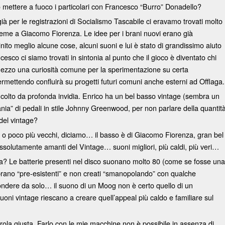
o mettere a fuoco i particolari con Francesco “Burro” Donadello?
già per le registrazioni di Socialismo Tascabile ci eravamo trovati molto
ssieme a Giacomo Fiorenza. Le idee per i brani nuovi erano già
ito meglio alcune cose, alcuni suoni e lui è stato di grandissimo aiuto
cesco ci siamo trovati in sintonia al punto che il gioco è diventato chi
mezzo una curiosità comune per la sperimentazione su certa
mettendo confluirà su progetti futuri comuni anche esterni ad Offlaga.
ato colto da profonda invidia. Enrico ha un bel basso vintage (sembra un
nia” di pedali in stile Johnny Greenwood, per non parlare della quantit
 del vintage?
i o poco più vecchi, diciamo… il basso è di Giacomo Fiorenza, gran bel
ssolutamente amanti del Vintage… suoni migliori, più caldi, più veri…
nica? Le batterie presenti nel disco suonano molto 80 (come se fosse un
brano “pre-esistenti” e non creati “smanopolando” con qualche
ndere da solo… il suono di un Moog non è certo quello di un
oni vintage riescano a creare quell’appeal più caldo e familiare sul
arola giusta. Farlo con le mie macchine non è possibile in assenza di