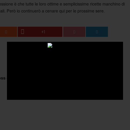
essione è che tutte le loro ottime e semplicissime ricette manchino di
ali. Però io continuerò a cenare qui per le prossime sere.
+1
oss – Dead Cross
Lali Puna – Two Windows