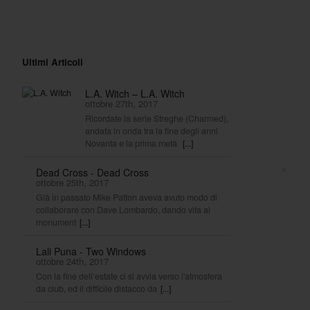
Ultimi Articoli
L.A. Witch – L.A. Witch
ottobre 27th, 2017
Ricordate la serie Streghe (Charmed),
andata in onda tra la fine degli anni
Novanta e la prima metà
[...]
>
Dead Cross - Dead Cross
ottobre 25th, 2017
Già in passato Mike Patton aveva avuto modo di
collaborare con Dave Lombardo, dando vita ai
monument
[...]
Lali Puna - Two Windows
ottobre 24th, 2017
Con la fine dell’estate ci si avvia verso l'atmosfera
da club, ed il difficile distacco da
[...]