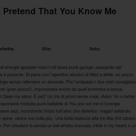
t Pretend That You Know Me
ichetta:
Sito:
Voto:
o di energie speziate rock’n’roll blues punk garage: passando dal
a e piccante. Si parte con l’aperitivo alcolico di
, un pezzo
Wait a while
pinge senza rallentare un secondo. Per l’antipasto i due chef consiglian
(gran pezzo!), impreziosita anche da quell’armonica a bocca,
one
di
. E poi? Un tris di primi niente male:
Clean my skins
Askin’ for a better
trascinante melodia punk ballabile di
e l’energia
You are not me
sere sazi, nonostante l’inizio tutt’altro che dietetico, magari saltando
, carine ma nulla più). Una bella bistecca alta tre dita (Kit carson
 spine
 Per chiudere la serata un bel whisky d’annata (
) e u
Hole in my heart