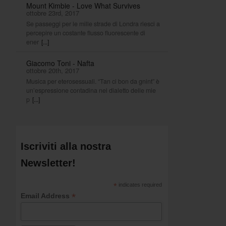
Mount Kimbie - Love What Survives
ottobre 23rd, 2017
Se passeggi per le mille strade di Londra riesci a
percepire un costante flusso fluorescente di
ener
[...]
Giacomo Toni - Nafta
ottobre 20th, 2017
Musica per eterosessuali. “Tan ci bon da gnint” è
un’espressione contadina nel dialetto delle mie
p
[...]
Iscriviti alla nostra
Newsletter!
*
indicates required
*
Email Address