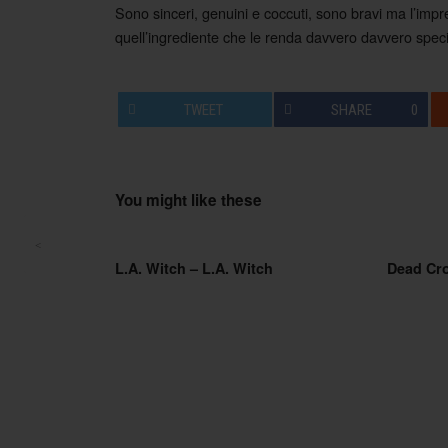
Sono sinceri, genuini e coccuti, sono bravi ma l’impr
quell’ingrediente che le renda davvero davvero speci
TWEET
SHARE
0
You might like these
<
Post navigation
L.A. Witch – L.A. Witch
Dead Cr