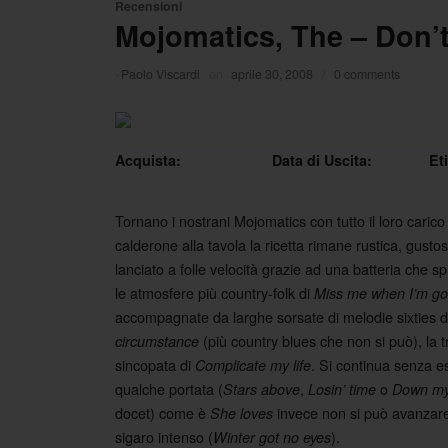
Recensioni
Mojomatics, The – Don’
·
Paolo Viscardi
on
aprile 30, 2008
/
0 comments
Acquista:
Data di Uscita:
Et
Tornano i nostrani Mojomatics con tutto il loro caric
calderone alla tavola la ricetta rimane rustica, gustos
lanciato a folle velocità grazie ad una batteria che s
le atmosfere più country-folk di
Miss me when I’m g
accompagnate da larghe sorsate di melodie sixties 
(più country blues che non si può), la 
circumstance
sincopata di
. Si continua senza es
Complicate my life
qualche portata (
,
o
Stars above
Losin’ time
Down my
docet) come è
invece non si può avanzare.
She loves
sigaro intenso (
).
Winter got no eyes