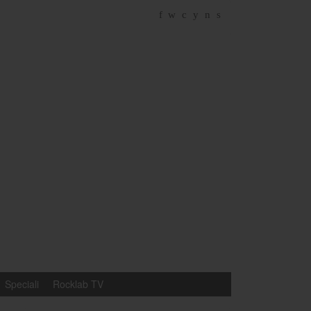
f
w
c
y
n
s
Speciali
Rocklab TV