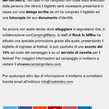
IMPORTANTE
dalla persona che ritirerà il biglietto sarà necessario presentarsi in
cassa con una
da chi ha comprato il biglietto ed
delega scritta
una
del suo
d’identità.
fotocopia
documento
Se ancora non avete deciso dove
vi segnaliamo che, in
alloggiare
collaborazione con
CampingMilano
, lo staff di
ha
Rock In IdRho
attivato una speciale promozione grazie alla quale, presentando il
biglietto di ingresso al festival, si può usufruire di uno
sconto del
sul costo del campeggio e su un
per il
10%
servizio di navetta
festival! Per maggiori informazioni sul campeggio vi invitiamo a
visitare il sito
www.campingmilano.com
Per qualunque altro tipo di informazione vi invitiamo a contattarci
tramite email all’indirizzo
info@rockinidro.com