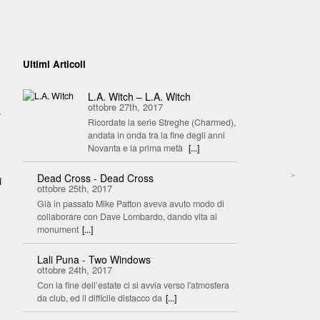
Ultimi Articoli
L.A. Witch – L.A. Witch
ottobre 27th, 2017
o
Ricordate la serie Streghe (Charmed),
andata in onda tra la fine degli anni
Novanta e la prima metà
[...]
>
Dead Cross - Dead Cross
i
ottobre 25th, 2017
Già in passato Mike Patton aveva avuto modo di
collaborare con Dave Lombardo, dando vita ai
monument
[...]
Lali Puna - Two Windows
ottobre 24th, 2017
Con la fine dell’estate ci si avvia verso l'atmosfera
da club, ed il difficile distacco da
[...]