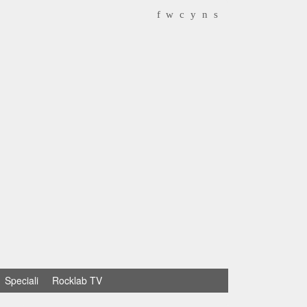
f
w
c
y
n
s
Speciali
Rocklab TV