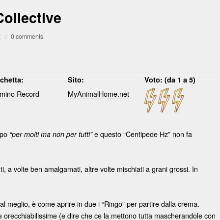
ollective
2
/
0 comments
ichetta:
Sito:
Voto: (da 1 a 5)
mino Record
MyAnimalHome.net
ppo
e questo “Centipede Hz” non fa
“per molti ma non per tutti”
i, a volte ben amalgamati, altre volte mischiati a grani grossi. In
al meglio, è come aprire in due i “Ringo” per partire dalla crema.
e orecchiabilissime (e dire che ce la mettono tutta mascherandole con