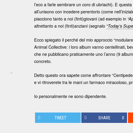
l’eco a farle sembrare un coro di ubriachi). E quest
all’unisono con incedere perentorio (come nell’inizia
piacciono tanto a noi (finti)giovani (ad esempio in
“A
altrettanto a noi (finti)anziani (segnalo
“Today’s Supe
Ecco spiegato il perché del mio approccio “modulare”
Animal Collective: i loro album vanno centellinati, be
che ne pubblicano praticamente uno l’anno (9 album i
concreto.
<
Detto questo ora sapete come affrontare “Centipede Hz
Post navigation
e vi ritroverete tra le mani un farmaco miracoloso, 
Io personalmente ne sono dipendente.
TWEET
SHARE
0