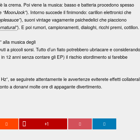
a è la crema. Poi viene la musica: basso e batteria procedono spesso
le
). Intorno succede il finimondo: carillon elettronici che
“MoonJock”
), suoni vintage vagamente psichedelici che piacciono
pplesauce”
). E poi rumori, campionamenti, dialoghi, ricchi premi, cotillon.
rnatural”
 alla musica degli
vuti a piccoli sorsi. Tutto d’un fiato potrebbero ubriacare e considerand
n 12 anni senza contare gli EP) il rischio stordimento si farebbe
”, se seguirete attentamente le avvertenze eviterete effetti collateral
pronto a donarvi molte ore di appagante divertimento.
+1