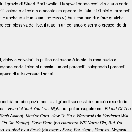
etuti grazie di Stuart Braithwaite. I Mogwai danno così vita a una sorta
abili, calma mai celata e pacatezza apparente, fulmini ritmici e terremoti
te anche in alcuni attimi percussivi) ha il compito di offrire qualche
ne complessiva del live, il tutto in un continuo e serrato crescendo di
, delay e valvolari, la pulizia del suono è totale, la resa audio è
ngono portati sino ai massimi umani percepiti, spingendo i presenti
apace di attraversare i sensi.
 band dà ampio spazio anche ai grandi successi del proprio repertorio.
album
per poi proseguire con
Heard About You Last Night
Friend Of The
),
(da
Rock Action
Master Card, How To Be a Werewolf
Hardcore Will
),
(da
 On Die Young
Rano Pano
Hardcore Will Never Die, But You
(da
),
ed,
Hunted by a Freak
Happy Song For Happy People
Mogwai