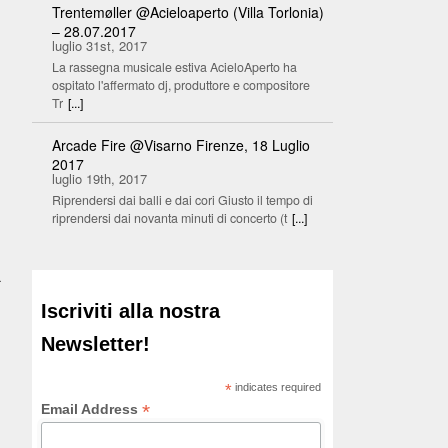
Trentemøller @Acieloaperto (Villa Torlonia)
– 28.07.2017
luglio 31st, 2017
La rassegna musicale estiva AcieloAperto ha
ospitato l'affermato dj, produttore e compositore
Tr
[...]
Arcade Fire @Visarno Firenze, 18 Luglio
2017
luglio 19th, 2017
Riprendersi dai balli e dai cori Giusto il tempo di
riprendersi dai novanta minuti di concerto (t
[...]
a
Iscriviti alla nostra
Newsletter!
*
indicates required
*
Email Address