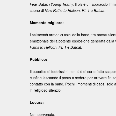
Post navigation
(
). Il bis è un abbraccio imm
Fear Satan
Young Team
suono di
e
.
New Paths to Helicon, Pt. 1
Batcat
Momento migliore:
I saliscendi armonici tipici della band, tra pacati sil
emozionale della potente esplosione generata dalla v
e
Paths to Helicon, Pt. 1
Batcat.
Pubblico:
Il pubblico di fedelissimi non si è di certo fatto sca
e infine lasciando il posto a sedere per arrivare fin sot
contatto con la band. Pochi i momenti di caos, solo 
in religioso silenzio.
Locura:
Non pervenuta.