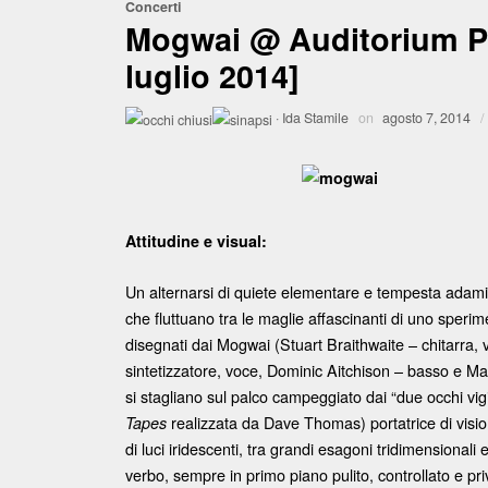
Concerti
Mogwai @ Auditorium Pa
luglio 2014]
·
Ida Stamile
on
agosto 7, 2014
/
Attitudine e visual:
Un alternarsi di quiete elementare e tempesta adamitic
che fluttuano tra le maglie affascinanti di uno sper
disegnati dai Mogwai (Stuart Braithwaite – chitarra,
sintetizzatore, voce, Dominic Aitchison – basso e Ma
si stagliano sul palco campeggiato dai “due occhi vigi
realizzata da Dave Thomas) portatrice di vision
Tapes
di luci iridescenti, tra grandi esagoni tridimensionali 
verbo, sempre in primo piano pulito, controllato e pr