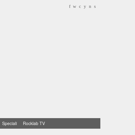
f
w
c
y
n
s
Speciali
Rocklab TV