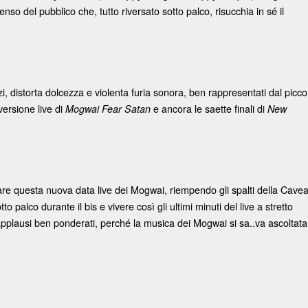
enso del pubblico che, tutto riversato sotto palco, risucchia in sé il
enzi, distorta dolcezza e violenta furia sonora, ben rappresentati dal picco
ersione live di
e ancora le saette finali di
Mogwai Fear Satan
New
ppare questa nuova data live dei Mogwai, riempendo gli spalti della Cave
to palco durante il bis e vivere così gli ultimi minuti del live a stretto
applausi ben ponderati, perché la musica dei Mogwai si sa..va ascoltata