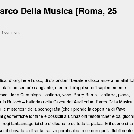
rco Della Musica [Roma, 25
1 comment
a, di origine e flusso, di distorsioni liberate e dissonanze ammaliatrici
imentalismo sempre cangiante, mentre i drappi sonori sapientemente
 voce, John Cummings – chitarra, voce, Barry Burns – chitarra, piano,
rtin Bulloch – batteria) nella Cavea dell’Auditorium Parco Della Musica
li e misteriosi” della scenografia (che riprende la copertina di
Rave
i geometriche lontane e possibili allucinazioni “esoteriche” e dai giochi
e fregi fantasmagorici che si dipanano su tutta la platea. E il suono si fa
ivo di sbavature di sorta, senza parola alcuna se non quella flebilmente