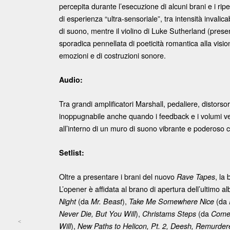
percepita durante l’esecuzione di alcuni brani e i rip
di esperienza “ultra-sensoriale”, tra intensità invalic
di suono, mentre il violino di Luke Sutherland (presen
sporadica pennellata di poeticità romantica alla visio
emozioni e di costruzioni sonore.
Audio:
Tra grandi amplificatori Marshall, pedaliere, distorsori
inoppugnabile anche quando i feedback e i volumi ve
all’interno di un muro di suono vibrante e poderoso c
Setlist:
Oltre a presentare i brani del nuovo
, la
Rave Tapes
L’opener è affidata al brano di apertura dell’ultimo 
(da
),
(da
Night
Mr. Beast
Take Me Somewhere Nice
),
(da
Never Die, But You Will
Christams Steps
Come
<
),
Will
New Paths to Helicon, Pt. 2, Deesh, Remurder