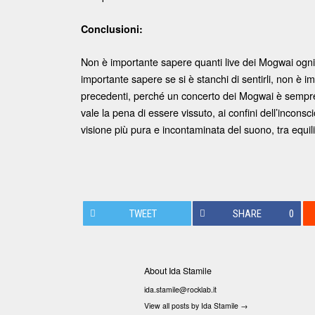
Conclusioni:
Non è importante sapere quanti live dei Mogwai ogni s
importante sapere se si è stanchi di sentirli, non è i
precedenti, perché un concerto dei Mogwai è sempre u
vale la pena di essere vissuto, ai confini dell’inconsci
visione più pura e incontaminata del suono, tra equil
TWEET
SHARE
0
About Ida Stamile
ida.stamile@rocklab.it
View all posts by Ida Stamile
→