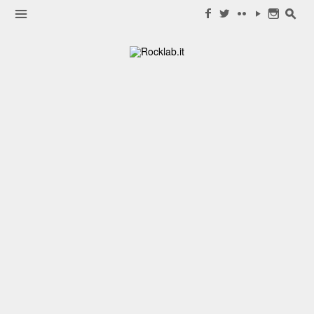
Search for:
m
f
w
c
y
n
s