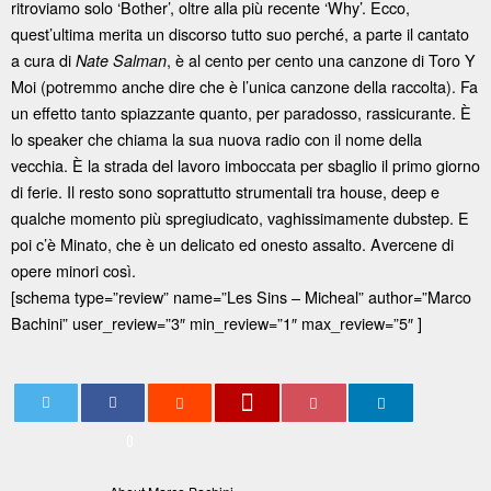
ritroviamo solo ‘Bother’, oltre alla più recente ‘Why’. Ecco,
quest’ultima merita un discorso tutto suo perché, a parte il cantato
a cura di
, è al cento per cento una canzone di Toro Y
Nate Salman
Moi (potremmo anche dire che è l’unica canzone della raccolta). Fa
un effetto tanto spiazzante quanto, per paradosso, rassicurante. È
lo speaker che chiama la sua nuova radio con il nome della
vecchia. È la strada del lavoro imboccata per sbaglio il primo giorno
di ferie. Il resto sono soprattutto strumentali tra house, deep e
qualche momento più spregiudicato, vaghissimamente dubstep. E
poi c’è Minato, che è un delicato ed onesto assalto. Avercene di
opere minori così.
[schema type=”review” name=”Les Sins – Micheal” author=”Marco
Bachini” user_review=”3″ min_review=”1″ max_review=”5″ ]
0