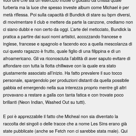
furberia ma la luce che spesso investe album come Michael è per
metà riflessa. Poi sulla capacità di Bundick di stare su bpm diversi,
di movimentare il club e mettere da parte la canzone, crediamo non
ci siano dubbi e non certo da oggi. L’arte del meticciato, Bundick la
pratica a partire dai suoi nomi artistici, accozzando francese e
inglese, francese e spagnolo e facendo eco a quella mescolanza di
cui questo ragazzo è frutto, quale figlio di una filippina e di un
afroamericano. Gli va riconosciuta l’abilità di aver saputo evitare di
affondare con tutta la flotta chillwave con la quale era stato
giustamente associato all’inizio. Ha fatto prevalere il suo tocco
personale, spargendolo per produzioni distanti da quella possibile
gabbia ed emergendo nella sua interezza proprio mentre gli altri
provavano a restare a galla con tanta fatica e con trovate poco
brillanti (Neon Indian, Washed Out su tutti).
E poi è apprezzabile il fatto che Micheal non sia diventato la
raccolta dei singoli o delle tracce che a nome Les Sins erano già
state pubblicate (anche se Fetch non ci sarebbe stata male). Qui