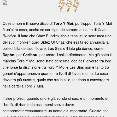
Questo non è il nuovo disco di
, purtroppo. Toro Y Moi
Toro Y Moi
è un’altra cosa, anche se corrisponde sempre al nome di
Chaz
. Il fatto che Chaz Bundick abbia tanti lati lo sottolinea uno
Bundick
dei suoi moniker, quel ‘Sidez Of Chaz’ che esalta ed annuncia la
poliedricità del suo titolare. Les Sins è il lato più dance, come
per
, per usare il solito riferimento. Ma già sotto il
Daphni
Caribou
marchio Toro Y Moi sono state generate idee così diverse tra loro
che forse la distinzione tra Toro Y Moi e Les Sins non è tanto tra
generi d’appartenenza quanto tra livelli di investimento. Le cose
davvero più riuscite, quale che sia lo stile, tendono a convergere
nella cartella Toro Y Moi.
Il side project, quando uno è già solista di suo, è un momento di
libertà, di rischio da assumersi senza dover
compromettere/sputtanare un nome già importante. Questo non
vuol dire che sia un esercizio inutile o guidato da chissà quale