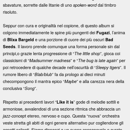
sbavature, sorrette dalle litanie di uno
dal timbro
spoken-word
risoluto.
Seppur con cura e originalità nel copione, di questo album si
colgono immediatamente le spine più pungenti dei
, l’anima
Fugazi
di
e una porzione di cuore dei più oscuri
Blixa Bargeld
Bad
. Il lavoro prende comunque una forma personale sin dal
Seeds
principi,o grazie lenta progressione di “
”, gioca coi
The little shop
classicismi di “
” e “
” per
Madsummer madness
The bug is late again
poi retrocedere di qualche decade nell’oscurità di “
”. Il
Sleepy tigers
rumore libero di “
” fa da prologo ai dieci minuti
Blab/blub
checompongono il mantra epico “
” e alla carezza nera della
Maybe
conclusiva “
”.
Song
Rispetto ai precedenti lavori “
” gode di melodie sottili e
Like it is
armoniose, avvalendosi di una sezione ritmica che abbraccia un
t etereo, nervoso e cupo. Questa “nuova” orchestra
jazz-concep
veste stretta gli abiti di ogni genere alternativo pur cogliendone gli
aspetti salienti. Siamo dinnanzi a un suono consapevole e curato,