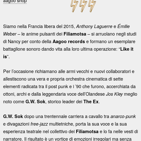
aagoo shop
Siamo nella Francia libera del 2015,
e
Anthony Laguerre
Émilie
– le anime pulsanti dei
– si arruolano negli studi
Weber
Filiamotsa
di Nancy per conto della
e formano un esemplare
Aagoo records
battaglione sonoro dando vita alla loro ultima operazione: “
Like it
”.
is
Per l’occasione richiamano alle armi vecchi e nuovi collaboratori e
allestiscono una vera e propria orchestra cinematica di sette
elementi radicata tra il post punk e i ’90 che furono, accerchiata da
ottoni, archi e dalla leggendaria voce dell’Olandese
meglio
Jos Kley
noto come
, storico leader dei
.
G.W. Sok
The Ex
dopo una trentennale carriera a cavallo tra
G.W. Sok
anarco-punk
e divagazioni
multietniche, porta la sua voce e la sua
free-jazz
esperienza teatrale nel collettivo dei
e lo fa nelle vesti di
Filiamotsa
narratore. Il risultato è un vortice di emozioni irregolari ma senza