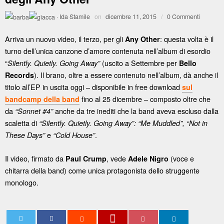
·
Ida Stamile
on
dicembre 11, 2015
/
0 Commenti
Arriva un nuovo video, il terzo, per gli
: questa volta è il
Any Other
turno dell’unica canzone d’amore contenuta nell’album di esordio
“
(uscito a Settembre per
Silently. Quietly. Going Away”
Bello
). Il brano, oltre a essere contenuto nell’album, dà anche il
Records
titolo all’EP in uscita oggi – disponibile in free download
sul
fino al 25 dicembre – composto oltre che
bandcamp della band
da
anche da tre inediti che la band aveva escluso dalla
“Sonnet #4”
scaletta di
“Silently. Quietly. Going Away”: “Me Muddled”, “Not in
e
.
These Days”
“Cold House”
Il video, firmato da
, vede
(voce e
Paul Crump
Adele Nigro
chitarra della band) come unica protagonista dello struggente
monologo.