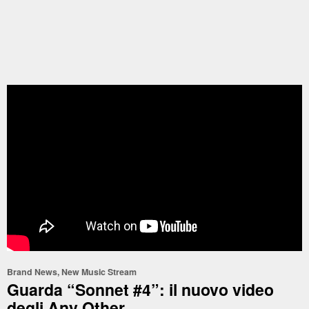
Brand News
,
New Music Stream
Guarda “Sonnet #4”: il nuovo video
degli Any Other