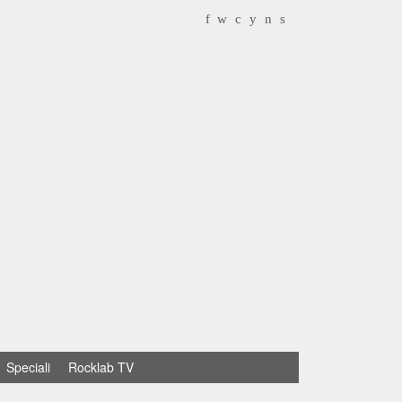
f
w
c
y
n
s
Speciali
Rocklab TV