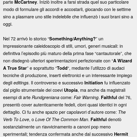
parte
. Iniziò inoltre a farsi strada quel suo particolare
McCartney
modo di formulare gli accordi e accostarli, giocando con le settime
sino a plasmare uno stile indelebile che influenzò i suoi brani sino a
oggi.
Nel 72 arrivò lo storico “
” un
Something/Anything?
impressionante caleidoscopio di stili, umori, generi musicali: in
definitiva l’episodio più maturo della prima fase “cantautorale”, che
non disdegnò ulteriori sperimentazioni perfezionate con “
A Wizard
” e soprattutto “
“, mediante l’utilizzo di audaci
A True Star
Todd
tecniche di produzione, inserti elettronici e un interessante impiego
degli
. Il controverso e successivo
fu influenzato
editings
Initiation
dal piglio strumentale dei coevi
, ma anche da magistrali
Utopia
esempi di arte
come:
.
del 76,
Rundgreniana
Fair Warning
Faithful
presentò cover autenticamente fedeli, cloni quasi identici in ogni
dettaglio. Ci fu anche spazio per capolavori d’autore come:
The
, o
.
denotò
Verb To Love
Love Of The Common Man
Faithful
sostanzialmente un riavvicinamento a canoni pop meno
sperimentali; tendenza confermata anche dal successivo
Hermit