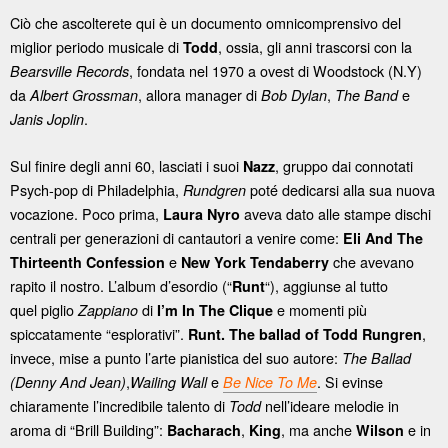
Ciò che ascolterete qui è un documento omnicomprensivo del
miglior periodo musicale di
, ossia, gli anni trascorsi con la
Todd
, fondata nel 1970 a ovest di Woodstock (N.Y)
Bearsville Records
da
, allora manager di
,
e
Albert Grossman
Bob Dylan
The Band
.
Janis Joplin
Sul finire degli anni 60, lasciati i suoi
, gruppo dai connotati
Nazz
Psych-pop di Philadelphia,
poté dedicarsi alla sua nuova
Rundgren
vocazione. Poco prima,
aveva dato alle stampe dischi
Laura Nyro
centrali per generazioni di cantautori a venire come:
Eli And The
e
che avevano
Thirteenth Confession
New York Tendaberry
rapito il nostro. L’album d’esordio (“
“), aggiunse al tutto
Runt
quel piglio
di
e momenti più
Zappiano
I’m In The Clique
spiccatamente “esplorativi”.
,
Runt. The ballad of Todd Rungren
invece, mise a punto l’arte pianistica del suo autore:
The Ballad
,
e
. Si evinse
(Denny And Jean)
Wailing Wall
Be Nice To Me
chiaramente l’incredibile talento di
nell’ideare melodie in
Todd
aroma di “Brill Building”:
,
, ma anche
e in
Bacharach
King
Wilson