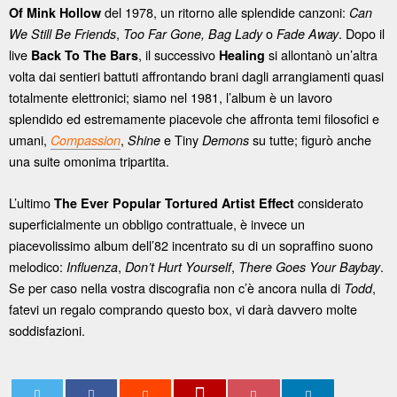
del 1978, un ritorno alle splendide canzoni:
Of Mink Hollow
Can
,
o
. Dopo il
We Still Be Friends
Too Far Gone, Bag Lady
Fade Away
live
, il successivo
si allontanò un’altra
Back To The Bars
Healing
volta dai sentieri battuti affrontando brani dagli arrangiamenti quasi
totalmente elettronici; siamo nel 1981, l’album è un lavoro
splendido ed estremamente piacevole che affronta temi filosofici e
umani,
,
e Tiny
su tutte; figurò anche
Compassion
Shine
Demons
una suite omonima tripartita.
L’ultimo
considerato
The Ever Popular Tortured Artist Effect
superficialmente un obbligo contrattuale, è invece un
piacevolissimo album dell’82 incentrato su di un sopraffino suono
melodico:
,
,
.
Influenza
Don’t Hurt Yourself
There Goes Your Baybay
Se per caso nella vostra discografia non c’è ancora nulla di
,
Todd
fatevi un regalo comprando questo box, vi darà davvero molte
soddisfazioni.