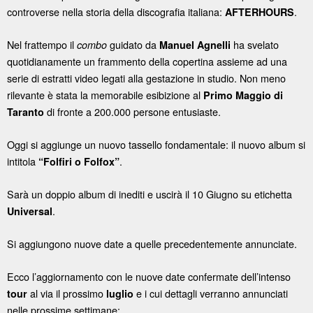
controverse nella storia della discografia italiana:
.
AFTERHOURS
Nel frattempo il
guidato da
ha svelato
combo
Manuel Agnelli
quotidianamente un frammento della copertina assieme ad una
serie di estratti video legati alla gestazione in studio. Non meno
rilevante è stata la memorabile esibizione al
Primo Maggio di
di fronte a 200.000 persone entusiaste.
Taranto
Oggi si aggiunge un nuovo tassello fondamentale: il nuovo album si
intitola
.
“Folfiri o Folfox”
Sarà un doppio album di inediti e uscirà il 10 Giugno su etichetta
.
Universal
Si aggiungono nuove date a quelle precedentemente annunciate.
Ecco l’aggiornamento con le nuove date confermate dell’intenso
al via il prossimo
e i cui dettagli verranno annunciati
tour
luglio
nelle prossime settimane: