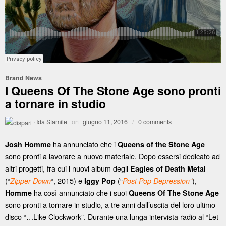
Brand News
I Queens Of The Stone Age sono pronti
a tornare in studio
·
Ida Stamile
on
giugno 11, 2016
/
0 comments
ha annunciato che i
Josh Homme
Queens of the Stone Age
sono pronti a lavorare a nuovo materiale. Dopo essersi dedicato ad
altri progetti, fra cui i nuovi album degli
Eagles of Death Metal
(“
“, 2015) e
(“
),
Zipper Down
Iggy Pop
Post Pop Depression”
ha così annunciato che i suoi
Homme
Queens Of The Stone Age
sono pronti a tornare in studio, a tre anni dall’uscita del loro ultimo
disco “…Like Clockwork”. Durante una lunga intervista radio al “Let